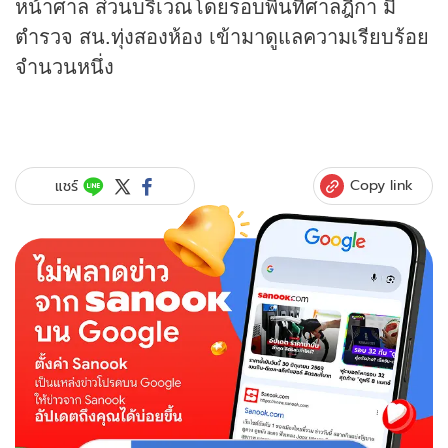
หน้าศาล ส่วนบริเวณโดยรอบพื้นที่ศาลฎีกา มี
ตำรวจ สน.ทุ่งสองห้อง เข้ามาดูแลความเรียบร้อย
จำนวนหนึ่ง
Copy link
แชร์