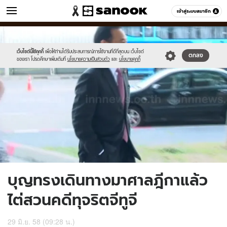
ข่าว
เข้าสู่ระบบสมาชิก
หมวดอื่นๆ
//s.isanook.com/ns/0/ud/364/1820495/628105-
Sanook
//s.isanook.com/sr/0/images/logo-
600
60
01.jpg
new-
sanook.png
เว็บไซต์นี้ใช้คุกกี้
เพื่อให้ท่านได้รับประสบการณ์การใช้งานที่ดีที่สุดบน เว็บไซต์
ตกลง
ของเรา โปรดศึกษาเพิ่มเติมที่
นโยบายความเป็นส่วนตัว
และ
นโยบายคุกกี้
บุญทรงเดินทางมาศาลฎีกาแล้ว
ไต่สวนคดีทุจริตจีทูจี
29 มิ.ย. 58 (09:28 น.)