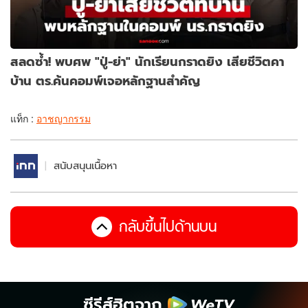
สลดซ้ำ! พบศพ "ปู่-ย่า" นักเรียนกราดยิง เสียชีวิตคา
บ้าน ตร.ค้นคอมพ์เจอหลักฐานสำคัญ
แท็ก :
อาชญากรรม
สนับสนุนเนื้อหา
กลับขึ้นไปด้านบน
ซีรีส์ฮิตจาก