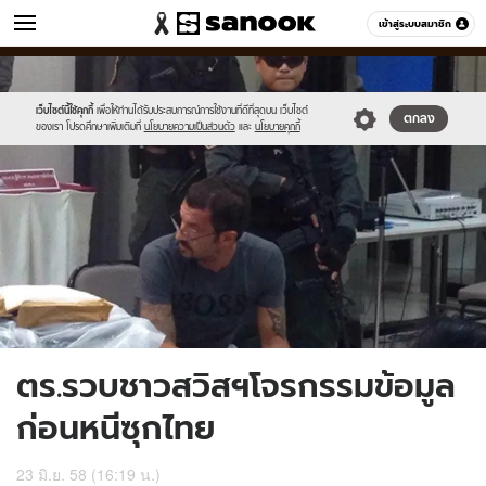
ข่าว
เข้าสู่ระบบสมาชิก
หมวดอื่นๆ
//s.isanook.com/ns/0/ud/363/1817330/626894-
Sanook
//s.isanook.com/sr/0/images/logo-
600
60
01.jpg
new-
sanook.png
เว็บไซต์นี้ใช้คุกกี้
เพื่อให้ท่านได้รับประสบการณ์การใช้งานที่ดีที่สุดบน เว็บไซต์
ตกลง
ของเรา โปรดศึกษาเพิ่มเติมที่
นโยบายความเป็นส่วนตัว
และ
นโยบายคุกกี้
ตร.รวบชาวสวิสฯโจรกรรมข้อมูล
ก่อนหนีซุกไทย
23 มิ.ย. 58 (16:19 น.)