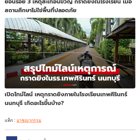
ย้อนรอย 3 เหตุสะเทือนขวัญ กราดยิงในโรงเรียน เมื่อ
สถานศึกษาไม่ใช่พื้นที่ปลอดภัย
เปิดไทม์ไลน์ เหตุกราดยิงภายในโรงเรียนเทพศิรินทร์
นนทบุรี เกิดอะไรขึ้นบ้าง?
แท็ก :
อาชญากรรม