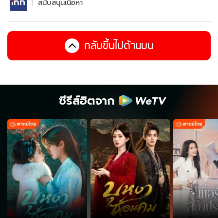
สนับสนุนเนื้อหา
กลับขึ้นไปด้านบน
ซีรีส์ฮิตจาก