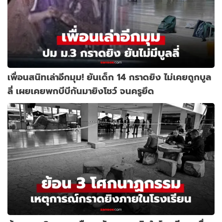
เพื่อนสนิทเล่าอีกมุม! ยันเด็ก 14 กราดยิง ไม่เคยถูกบูล
ลี่ เผยเคยพกบีบีกันมายิงโชว์ จนครูยึด