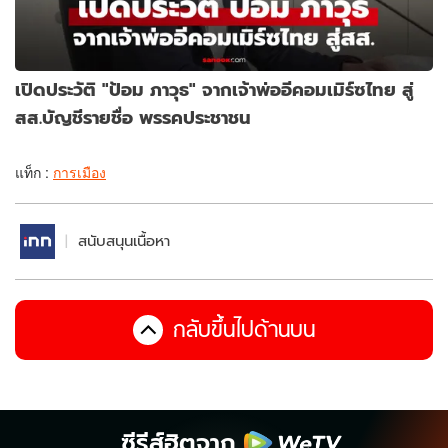
เปิดประวัติ "ป้อม ภาวุธ" จากเจ้าพ่ออีคอมเมิร์ซไทย สู่
สส.บัญชีรายชื่อ พรรคประชาชน
แท็ก :
การเมือง
สนับสนุนเนื้อหา
กลับขึ้นไปด้านบน
ซีรีส์ฮิตจาก