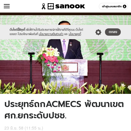
ข่าว
เข้าสู่ระบบสมาชิก
หมวดอื่นๆ
//s.isanook.com/ns/0/ud/363/1817154/626810-
Sanook
//s.isanook.com/sr/0/images/logo-
600
60
01.jpg
new-
sanook.png
เว็บไซต์นี้ใช้คุกกี้
เพื่อให้ท่านได้รับประสบการณ์การใช้งานที่ดีที่สุดบน เว็บไซต์
ตกลง
ของเรา โปรดศึกษาเพิ่มเติมที่
นโยบายความเป็นส่วนตัว
และ
นโยบายคุกกี้
ประยุทธ์ถกACMECS พัฒนาเขต
ศก.ยกระดับปชช.
23 มิ.ย. 58 (11:55 น.)