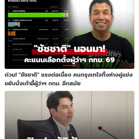
ด่วน! "ชัชชาติ" แรงต่อเนื่อง คนกรุงเทใจทิ้งห่างคู่แข่ง
ขยับนั่งเก้าอี้ผู้ว่าฯ กทม. อีกสมัย