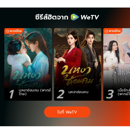
ซีรีส์ฮิตจาก
1
2
3
บุหงาซ่อนคม (พากย์
เมื่อรั
บุหงาซ่อนคม
ไทย)
(พากย์
ไปที่ WeTV