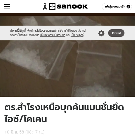
ข่าว
เข้าสู่ระบบสมาชิก
หมวดอื่นๆ
//s.isanook.com/ns/0/ud/362/1812998/625142-
Sanook
//s.isanook.com/sr/0/images/logo-
600
60
01.jpg
new-
sanook.png
เว็บไซต์นี้ใช้คุกกี้
เพื่อให้ท่านได้รับประสบการณ์การใช้งานที่ดีที่สุดบน เว็บไซต์
ตกลง
ของเรา โปรดศึกษาเพิ่มเติมที่
นโยบายความเป็นส่วนตัว
และ
นโยบายคุกกี้
ตร.สำโรงเหนือบุกค้นแมนชั่นยึด
ไอซ์/โคเคน
16 มิ.ย. 58 (08:17 น.)