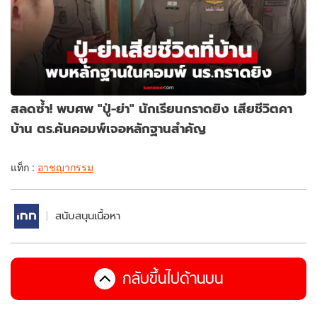
สลดซ้ำ! พบศพ "ปู่-ย่า" นักเรียนกราดยิง เสียชีวิตคา
บ้าน ตร.ค้นคอมพ์เจอหลักฐานสำคัญ
แท็ก :
อาชญากรรม
สนับสนุนเนื้อหา
กลับขึ้นไปด้านบน