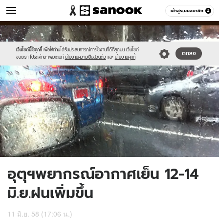
ข่าว
เข้าสู่ระบบสมาชิก
หมวดอื่นๆ
//s.isanook.com/ns/0/ud/362/1810838/624280-
Sanook
//s.isanook.com/sr/0/images/logo-
600
60
01.jpg
new-
sanook.png
เว็บไซต์นี้ใช้คุกกี้
เพื่อให้ท่านได้รับประสบการณ์การใช้งานที่ดีที่สุดบน เว็บไซต์
ตกลง
ของเรา โปรดศึกษาเพิ่มเติมที่
นโยบายความเป็นส่วนตัว
และ
นโยบายคุกกี้
อุตุฯพยากรณ์อากาศเย็น 12-14
มิ.ย.ฝนเพิ่มขึ้น
11 มิ.ย. 58 (17:06 น.)