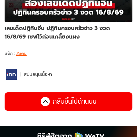
เลขเด็ดปฏิทินจีน ปฏิทินครอบครัวข่าว 3 งวด
16/8/69 เซฟไว้ก่อนเกลี้ยงแผง
แท็ก :
สังคม
สนับสนุนเนื้อหา
กลับขึ้นไปด้านบน
ซีรีส์ฮิตจาก