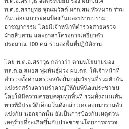
พ.ต.อ.ศราวุธ จิตต์ระเบียบ รอง ผบก.น.4
พ.ต.อ.ศรายุทธ จุณณวัตต์ ผกก.สน.หัวหมาก ร่วม
กันปล่อยแถวระดมป้องกันและปราบปราม
อาชญากรรม โดยมีเจ้าหน้าที่ตำรวจสายตรวจ
ฝ่ายสืบสวน และอาสาโครงการเหยี่ยวดำ
ประมาณ 100 คน ร่วมลงพื้นที่ปฏิบัติงาน
โดย พ.ต.อ.ศราวุธ กล่าวว่า ตามนโยบายของ
พล.ต.อ.สมยศ พุ่มพันธุ์ม่วง ผบ.ตร. ให้เจ้าหน้าที่
ตำรวจตั้งด่านตรวจสกัดกั้นกลุ่มวัยรุ่นที่รวมตัวกัน
แข่งรถสร้างความรำคาญให้กับพี่น้องประชาชน
โดยให้มีความครอบคลุมทุกพื้นที่ รวมทั้งถนนเส้น
ทางที่มีประวัติเด็กแว้นดังกล่าวเคยออกมารวมตัว
แข่งกัน นอกจากนั้น ยังเป็นการป้องกันเหตุด่วน
เหตุร้ายที่จะเกิดขึ้นกับประชาชนโดยการตรวจ