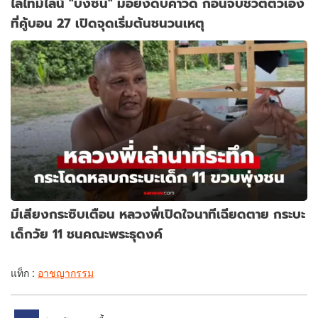
ไล่ไทม์ไลน์ "บังซัน" มือยิงดับคาวัด ก่อนจบชีวิตตัวเอง
ที่คู้บอน 27 เปิดจุดเริ่มต้นชนวนเหตุ
มีเสียงกระซิบเตือน หลวงพี่เปิดใจนาทีเฉียดตาย กระบะ
เด็กวัย 11 ชนคณะพระธุดงค์
แท็ก :
อาชญากรรม