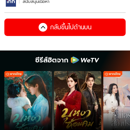
สนับสนุนเนื้อหา
กลับขึ้นไปด้านบน
ซีรีส์ฮิตจาก