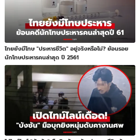
ไทยยังมีโทษ "ประหารชีวิต" อยู่จริงหรือไม่? ย้อนรอย
นักโทษประหารคนล่าสุด ปี 2561