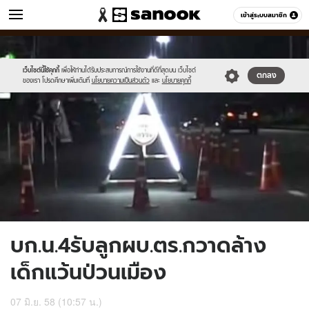
ข่าว
เข้าสู่ระบบสมาชิก
หมวดอื่นๆ
//s.isanook.com/ns/0/ud/361/1808138/623214-
Sanook
//s.isanook.com/sr/0/images/logo-
600
60
01.jpg
new-
sanook.png
เว็บไซต์นี้ใช้คุกกี้
เพื่อให้ท่านได้รับประสบการณ์การใช้งานที่ดีที่สุดบน เว็บไซต์
ตกลง
ของเรา โปรดศึกษาเพิ่มเติมที่
นโยบายความเป็นส่วนตัว
และ
นโยบายคุกกี้
บก.น.4รับลูกผบ.ตร.กวาดล้าง
เด็กแว้นป่วนเมือง
07 มิ.ย. 58 (10:57 น.)