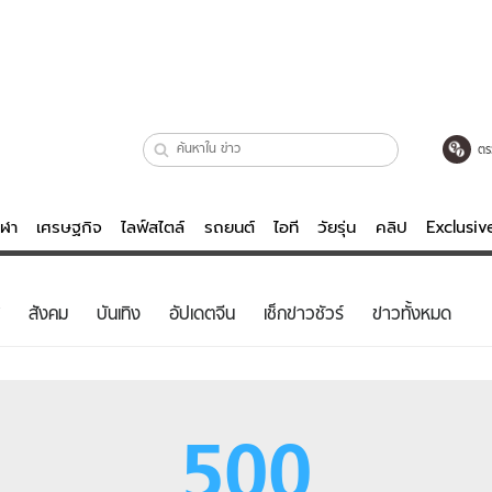
ตร
ีฬา
เศรษฐกิจ
ไลฟ์สไตล์
รถยนต์
ไอที
วัยรุ่น
คลิป
Exclusi
ตรวจหวย
ไลฟ์สไตล์
บันเทิงค
สังคม
บันเทิง
อัปเดตจีน
เช็กข่าวชัวร์
ข่าวทั้งหมด
ผู้หญิง
หนัง-ละคร
ผู้ชาย
เพลง
ย
วัยรุ่น
เกมส์
500
ไอที
คลิป
รถยนต์
พอดแคสต์