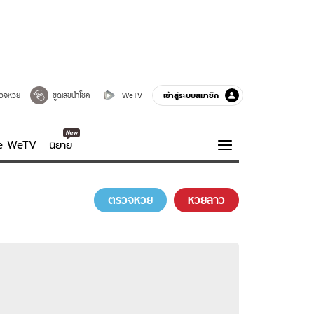
เข้าสู่ระบบสมาชิก
วจหวย
ขูดเลขนำโชค
WeTV
ve WeTV
นิยาย
รบรส
ความรู้รอบตัว
ตรวจหวย
หวยลาว
ฮาวทู
กูรู-รอบรู้