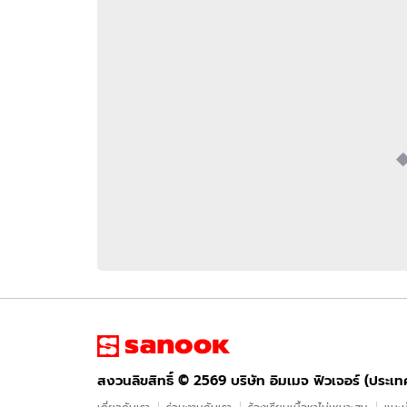
อัปเดตจีน
เช็กข่าวชัวร์
ติดตามสนุกโซเชี
ดาวน์โหลดสนุกแอปฟรี
สงวนลิขสิทธิ์ ©
2569
บริษัท อิมเมจ ฟิวเจอร์ (ประเทศไทย) จำกัด
สงวนลิขสิทธิ์ ©
2569
บริษัท อิมเมจ ฟิวเจอร์ (ประเ