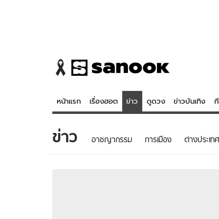
หน้าแรก
เรื่องฮอต
ข่าว
ดูดวง
ข่าวบันเทิง
ก
ข่าว
ข่าว
ดูดวง - 
อาชญากรรม
การเมือง
ต่างประเทศ
เรื่องฮอต
ดูดวง
ข่าว
หวยไทย
ข่าวบันเทิง
สถิติหวยไท
ข่าวกีฬา
หวยลาว
ข่าวเศรษฐกิจ