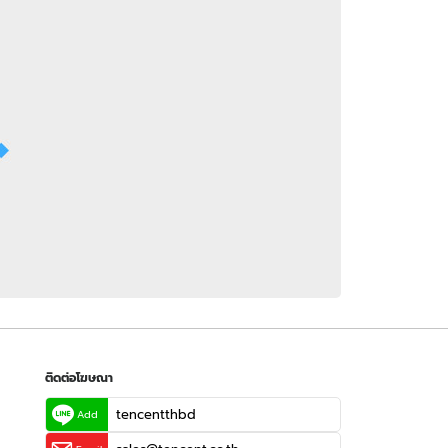
 WeTV
ติดต่อโฆษณา
tencentthbd
sales@tencent.co.th
รา
ร้องเรียนเนื้อหาไม่เหมาะสม
แนะนำติชม แจ้งปัญหาการใช้งาน
ติดต่อโฆษณา
tencentthbd
Add