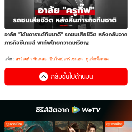
อาลัย "โค้ชคาราเต้ทีมชาติ" รถชนเสียชีวิต หลังกลับจาก
ภารกิจซีเกมส์ พาทัพไทยกวาดเหรียญ
แท็ก :
อาร์เตต้า ฟันหลอ
ปืนใหญ่อาร์เซน่อล
ดูแท็กทั้งหมด
กลับขึ้นไปด้านบน
ซีรีส์ฮิตจาก