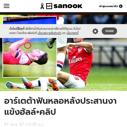
ข่าว
เข้าสู่ระบบสมาชิก
หมวดอื่นๆ
//s.isanook.com/ns/0/ud/311/1556817/arteta.jpg
Sanook
//s.isanook.com/sr/0/images/logo-
600
60
new-
sanook.png
เว็บไซต์นี้ใช้คุกกี้
เพื่อให้ท่านได้รับประสบการณ์การใช้งานที่ดีที่สุดบน เว็บไซต์
ตกลง
ของเรา โปรดศึกษาเพิ่มเติมที่
นโยบายความเป็นส่วนตัว
และ
นโยบายคุกกี้
อาร์เตต้าฟันหลอหลังประสานงา
แข้งฮัลล์+คลิป
21 เม.ย. 57 (10:35 น.)