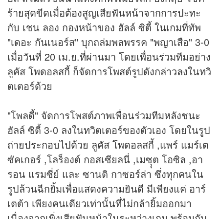
ร้ายสุดขีดเมื่อต้องสูญเสียฟันหน้าจากการปะทะ
กับ เชน ลอง กองหน้าของ ฮัลล์ ซิตี้ ในเกมที่ทัพ
"เดอะ กันเนอร์ส" บุกถล่มพลพรรค "พญาเสือ" 3-0
เมื่อวันที่ 20 เม.ย.ที่ผ่านมา โดยเพื่อนร่วมทีมอย่าง
ลูคัส โพดอลสกี้ ก็จัดการโพสต์รูปดังกล่าวลงในทวิ
ตเตอร์ด้วย
"โพลดี้" จัดการโพสต์ภาพเพื่อนร่วมทีมหลังชนะ
ฮัลล์ ซิตี้ 3-0 ลงในทวิตเตอร์ของตัวเอง โดยในรูป
ถ่ายประกอบไปด้วย ลูคัส โพดอลสกี้ ,แพร์ แมร์เต
ซัคเกอร์ ,โลร็องต์ กอสเซียลนี่ ,เมซุุต โอซิล ,อา
รอน แรมซี่ย์ และ ซานติ กาซอร์ล่า ซึ่งทุกคนใน
รูปล้วนฉีกยิ้มเพื่อแสดงความยินดี มีเพียงแค่ อาร์
เตต้า เพียงคนเดียวเท่านั้นที่ไม่กล้ายิ้มออกมา
เนื่องจากเพิ่งเสียฟันหน้าในระหว่างเกม พร้อมกับ