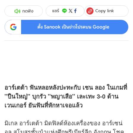
Copy link
แชร์
กดฟัง
ตั้ง Sanook เป็นข่าวโปรดบน Google
อาร์เตต้า ฟันหลอหลังปะทะกับ เชน ลอง ในเกมที่
''ปืนใหญ่'' บุกรัว ''พญาเสือ'' เละเทะ 3-0 ด้าน
เวนเกอร์ ยันฟันที่หักหาเจอแล้ว
มิเกล อาร์เตต้า มิดฟิลด์ห้องเครื่องของ อาร์เซน่
อล สโมสรชั้นนำแห่งศึกพรีเมียร์ลีก อังกฤษ โชค