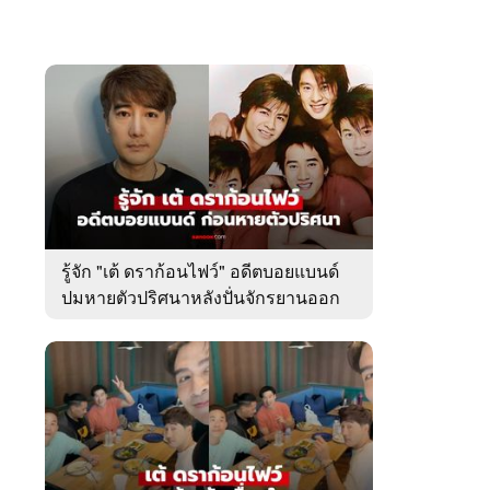
รู้จัก "เต้ ดราก้อนไฟว์" อดีตบอยแบนด์
ปมหายตัวปริศนาหลังปั่นจักรยานออก
จากบ้านพัก