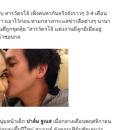
กับ สารวัตรโจ้ เพิ่งคบหากันจริงจังราวๆ 3-4 เดือน
าวเอาไว้ก่อน ท่ามกลางกระแสข่าวลือต่างๆ นานา
ี่ถูกขุดคุ้ย "สารวัตรโจ้ แต่งงานมีลูกมีเมียอยู่
องไวชอบกล
นุ่มหน้าเด็ก
เมื่อกลางเดือนพฤศจิกายน
ปาล์ม ฐณส
อนจะขึ้นปีใหม่ สาวเมย์ ยังคอนเฟิร์มชัดเจนว่า