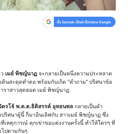
ตั้ง Sanook เป็นข่าวโปรดบน Google
าว
จะกลายเป็นหนึ่งความประหลาด
เมย์ พิชญ์นาฏ
ำลังเดินสะดุดตำตอ พร้อมกับเกิด "คำถาม" ปริศนาข้อ
งดาราสาวสุดฮอต เมย์ พิชญ์นาฏ
กลายเป็นคำ
ัตรโจ้ พ.ต.ต.ธิติสรรค์ อุทธนพล
ิศนาผู้นี้ ก็มาอินเลิฟกับ สาวเมย์ พิชญ์นาฏ ซึ่ง
หตุการณ์ คุกเข่าขอแต่งงานครั้งนี้ ทำให้ใครๆ ที่
สัยไปตามกันๆ