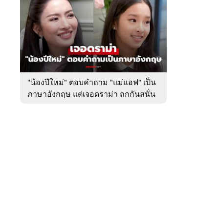
สัปดาห์
ของ
หมวด
บันเทิง
 WeTV
"น้องปีใหม่" ตอบคำถาม "แม่แอฟ" เป็น
ภาษาอังกฤษ แต่เจอดราม่า ถกกันสนั่น
ติดต่อโฆษณา
tencentthbd
sales@tencent.co.th
รา
ร้องเรียนเนื้อหาไม่เหมาะสม
แนะนำติชม แจ้งปัญหาการใช้งาน