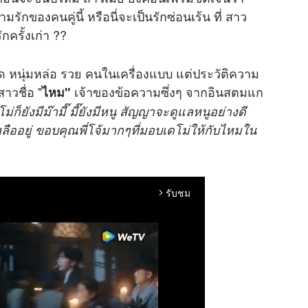
ักของคนคู่นี้ หรือนี่จะเป็นรักซ่อนเร้น ที่ สาว
ักครั้งเก่า ??
่ด หนุ่มหล่อ รวย คนในเครื่องแบบ แต่ประวัติความ
าวชื่อ "
เจ้าของข้อความซึ่งๆ จากอินสตมแก
ไหม"
ม่ก็ยังมีม๊ามี๊ มี๊ยังมีหนู สัญญาจะดูแลหนูอย่างดี
เหลืออยู่ ขอบคุณพี่โจ้มากๆที่มอบเดโม่ให้กับไหมใน
รับชม
arrow_forward_ios