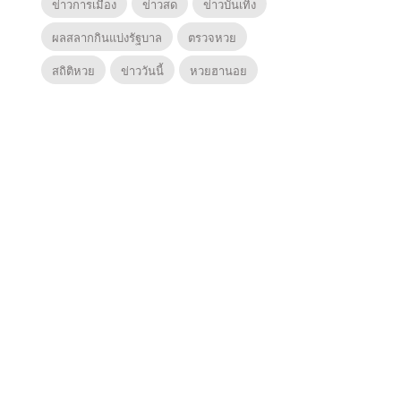
ข่าวการเมือง
ข่าวสด
ข่าวบันเทิง
ผลสลากกินแบ่งรัฐบาล
ตรวจหวย
สถิติหวย
ข่าววันนี้
หวยฮานอย