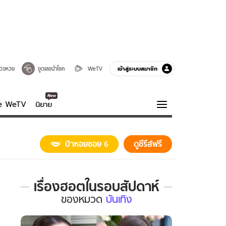
เข้าสู่ระบบสมาชิก
วจหวย
ขูดเลขนำโชค
WeTV
ve WeTV
นิยาย
รบรส
ความรู้รอบตัว
ป้าหอยซอย 6
ดูซีรีส์ฟรี
ฮาวทู
กูรู-รอบรู้
เรื่องฮอตในรอบสัปดาห์
เรื่อง
ของ
หมวด
บันเทิง
ฮอต
ใน
รอบ