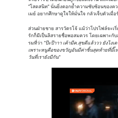
"โสดสนิท" นั่นยิ่งตอกย้ำความซับซ้อนของความร
เมย์ อยากศึกษาดูใจให้มั่นใจ กลัวเจ็บตัวเมื่อร
ส่วนฝ่ายชาย สารวัตรโจ้ แม้ว่าโปรไฟล์จะเริ
รักก็มีเป็นลิสรายชื่อพอสมควร โดยเฉพาะกับส
รมที่ว่า
"ป๊ะป๊าาา เค้ามีค.สุขดีแล้ววว ยังไงเดโ
เพราะหนูคือของขวัญอันมีค่าชิ้นสุดท้ายที่มี๊
วันที่เรายังมีกัน"