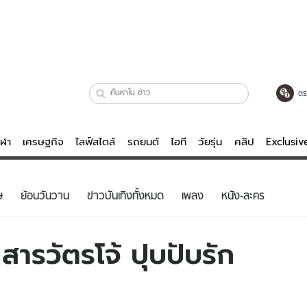
ตร
ีฬา
เศรษฐกิจ
ไลฟ์สไตล์
รถยนต์
ไอที
วัยรุ่น
คลิป
Exclusi
ตรวจหวย
ไลฟ์สไตล์
บันเทิงค
ษ
ย้อนวันวาน
ข่าวบันเทิงทั้งหมด
เพลง
หนัง-ละคร
ผู้หญิง
หนัง-ละคร
ผู้ชาย
เพลง
สารวัตรโจ้ ปุบปับรัก
ย
วัยรุ่น
เกมส์
ไอที
คลิป
รถยนต์
พอดแคสต์