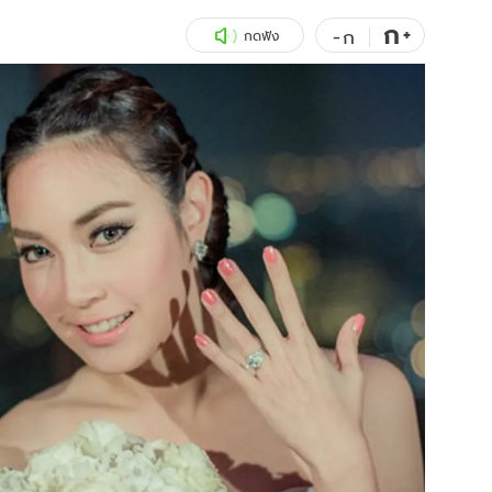
ก
สุขภาพ
+
ดูทีวี
-
ก
กดฟัง
เที่ยว-กิน
WeTV
Tasteful Thailand
Exclusive
Sanook Choice
นิยาย
ยลได้ที่
ร่วมงานกับเ