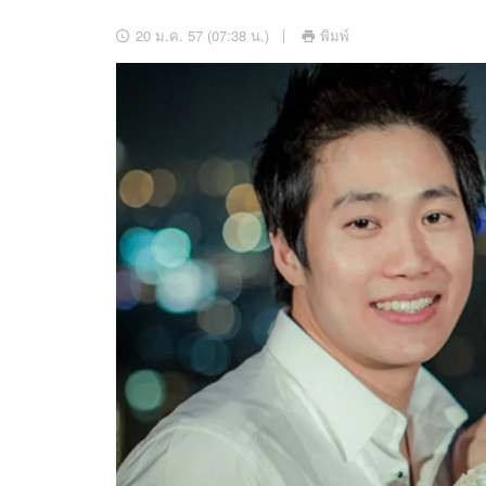
อัปเดตจีน
20 ม.ค. 57 (07:38 น.)
พิมพ์
เช็กข่าวชัวร์
ติดตามสนุกโซเชี
ดาวน์โหลดสนุกแอปฟรี
สงวนลิขสิทธิ์ ©
2569
บริษัท อิมเมจ ฟิวเจอร์ (ประเทศไทย) จำกัด