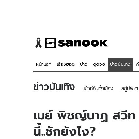
หน้าแรก
เรื่องฮอต
ข่าว
ดูดวง
ข่าวบันเทิง
ก
ข่าวบันเทิง
ข่าว
ดูดวง - 
เม้าท์กันทั้งเมือง
สกู๊ปพิเศ
เรื่องฮอต
ดูดวง
ข่าว
หวยไทย
เมย์ พิชญ์นาฏ สวีท 
ข่าวบันเทิง
สถิติหวยไท
นี้..ชักยังไง?
ข่าวกีฬา
หวยลาว
ข่าวเศรษฐกิจ