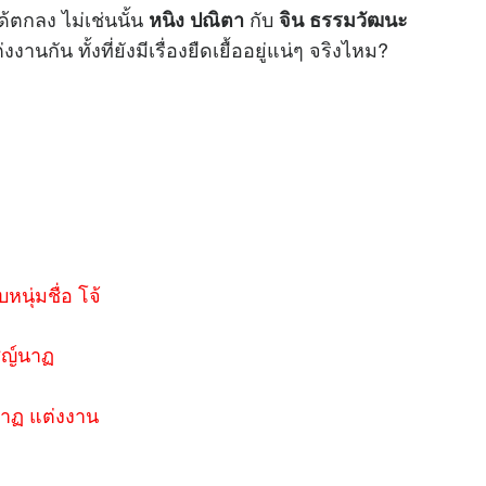
ได้ตกลง ไม่เช่นนั้น
กับ
หนิง ปณิตา
จิน ธรรมวัฒนะ
งงานกัน ทั้งที่ยังมีเรื่องยืดเยื้ออยู่แน่ๆ จริงไหม?
ด
นุ่มชื่อ โจ้
ชญ์นาฏ
์นาฏ แต่งงาน