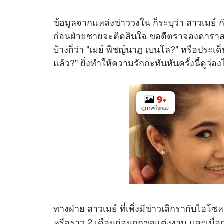
ข้อมูลจากแหล่ง
ข่าว
วงใน ก็ระบุว่า สาวเมย์ 
ก่อนฝ่ายชายจะติดสินใจ ขอตีตราจองดาราส
บ้างก็ว่า "เมย์ พิชญ์นาฏ เบนโล?" หรือประเด็นท
แล้ว?" ยิ่งทำให้ความรักกะทันหันครั้งนี้ดูว่
9
+
ดูภาพทั้งหมด
ทางฝ่าย สาวเมย์ ที่เพิ่งมีข่าวเลิกรากับไฮโซห
หรือราว 2 เดือนก่อนถูกขอแต่งงาน และเมื่อก่