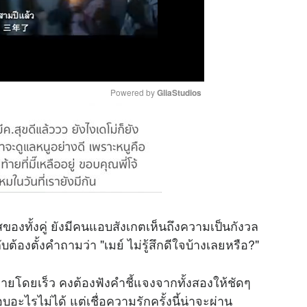
Powered by 
GliaStudios
M
u
t
e
ของทั้งคู่ ยังมีคนแอบสังเกตเห็นถึงความเป็นกังวล
บต้องตั้งคำถามว่า "เมย์ ไม่รู้สึกดีใจบ้างเลยหรือ?"
่คลายโดยเร็ว คงต้องฟังคำชี้แจงจากทั้งสองให้ชัดๆ
บอะไรไม่ได้ แต่เชื่อความรักครั้งนี้น่าจะผ่าน