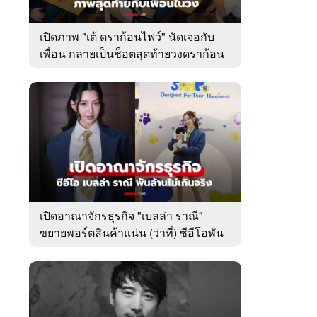
เปิดภาพ "เต้ ดราก้อนไฟว์" นัดเจอกับ
เพื่อน กลายเป็นช็อตสุดท้ายวงดราก้อน
ไฟว์
เปิดอาณาจักรธุรกิจ "เบลล่า ราณี"
ขยายพอร์ตสินค้าแน่น (ว่าที่) ซีอีโอพัน
ล้านเคียงข้าง "วิล ชวิณ"