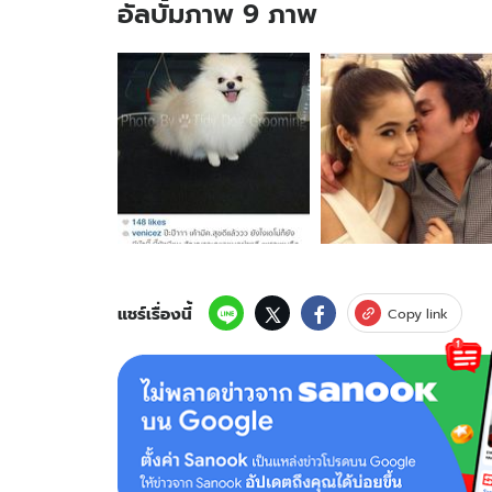
อัลบั้มภาพ 9 ภาพ
อัลบั้ม
ภาพ
9
ภาพ
ของ
เมย์
พิชญ์
นาฏ
สวีท
สาร
วัตร
โจ้
แชร์เรื่องนี้
Copy link
ปุบปับ
รัก
นี้..ชัก
ยัง
ไง?