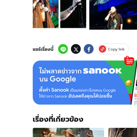
ของ
ลาน
นา
คัม
มินส์
อดีต
นัก
ร้อง
แชร์เรื่องนี้
Copy link
ดัง
จำ
แทบ
ไม่
ได้
เรื่องที่เกี่ยวข้อง