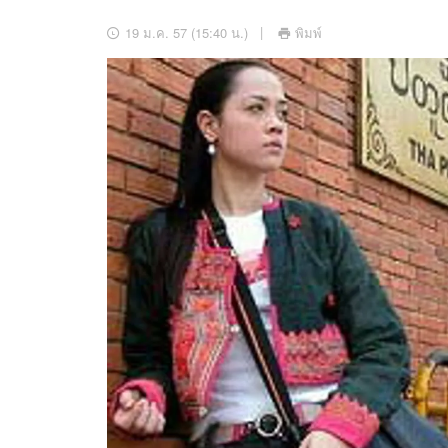
อัปเดตจีน
19 ม.ค. 57 (15:40 น.)
พิมพ์
เช็กข่าวชัวร์
ติดตามสนุกโซเชี
ดาวน์โหลดสนุกแอปฟรี
สงวนลิขสิทธิ์ ©
2569
บริษัท อิมเมจ ฟิวเจอร์ (ประเทศไทย) จำกัด