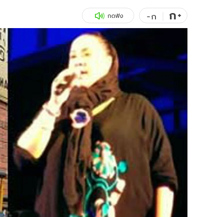
ก
สุขภาพ
+
ดูทีวี
-
ก
กดฟัง
เที่ยว-กิน
WeTV
Tasteful Thailand
Exclusive
Sanook Choice
นิยาย
ยลได้ที่
ร่วมงานกับเ