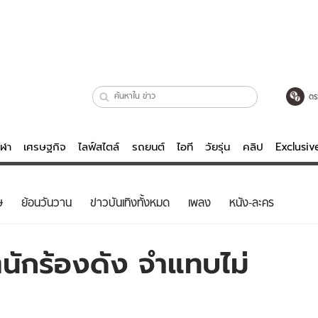
ตร
ีฬา
เศรษฐกิจ
ไลฟ์สไตล์
รถยนต์
ไอที
วัยรุ่น
คลิป
Exclusi
ตรวจหวย
ไลฟ์สไตล์
บันเทิงค
ษ
ย้อนวันวาน
ข่าวบันเทิงทั้งหมด
เพลง
หนัง-ละคร
ผู้หญิง
หนัง-ละคร
ผู้ชาย
เพลง
ตนักร้องดัง จำแทบไม่
ย
วัยรุ่น
เกมส์
ไอที
คลิป
รถยนต์
พอดแคสต์