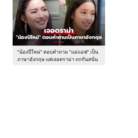
สัปดาห์
ของ
หมวด
บันเทิง
 WeTV
"น้องปีใหม่" ตอบคำถาม "แม่แอฟ" เป็น
ภาษาอังกฤษ แต่เจอดราม่า ถกกันสนั่น
ติดต่อโฆษณา
tencentthbd
sales@tencent.co.th
รา
ร้องเรียนเนื้อหาไม่เหมาะสม
แนะนำติชม แจ้งปัญหาการใช้งาน