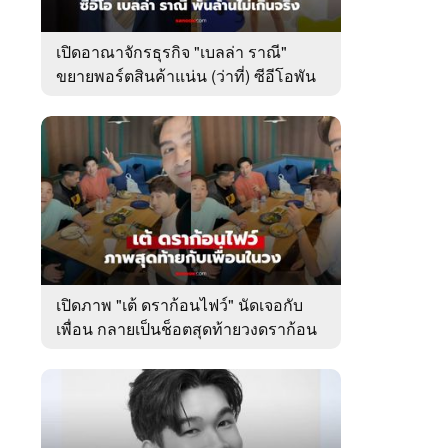
เปิดอาณาจักรธุรกิจ "เบลล่า ราณี"
ขยายพอร์ตสินค้าแน่น (ว่าที่) ซีอีโอพัน
ล้านเคียงข้าง "วิล ชวิณ"
เปิดภาพ "เต้ ดราก้อนไฟว์" นัดเจอกับ
เพื่อน กลายเป็นช็อตสุดท้ายวงดราก้อน
ไฟว์