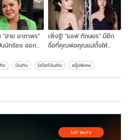
ิต "ฮาย อาภาพร"
เพิ่งรู้! "แอฟ ทักษอร" มีอีก
เป็นนักร้อง ออก
ชื่อที่คุณพ่อคุณแม่ตั้งให้
มแต่ไม่มีใครรู้จัก
ความหมายเชื่อมโยง "น้องปี
ใหม่"
เทิง
บันเทิง
ไฮไลท์บันเทิง
สกู๊ปพิเศษ
ไปที่ WeTV