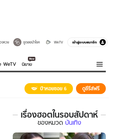
เข้าสู่ระบบสมาชิก
วจหวย
ขูดเลขนำโชค
WeTV
ve WeTV
นิยาย
รบรส
ความรู้รอบตัว
ป้าหอยซอย 6
ดูซีรีส์ฟรี
ฮาวทู
กูรู-รอบรู้
เรื่องฮอตในรอบสัปดาห์
เรื่อง
ของ
หมวด
บันเทิง
ฮอต
ใน
รอบ