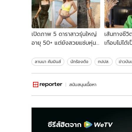
เปิดภาพ 5 ดาราสาวรุ่นใหญ่
เส้นทางชีว
อายุ 50+ แต่ยังสวยแซ่บหุ่น
เกือบไม่ได้
เซี๊ยะ!
เทป 8 อัลบั้
ลานนา คัมมินส์
นักร้องดัง
กปปส.
ข่าวบัน
สนับสนุนเนื้อหา
ซีรีส์ฮิตจาก