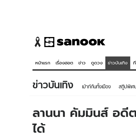
หน้าแรก
เรื่องฮอต
ข่าว
ดูดวง
ข่าวบันเทิง
ก
ข่าวบันเทิง
ข่าว
ดูดวง - 
เม้าท์กันทั้งเมือง
สกู๊ปพิเศ
เรื่องฮอต
ดูดวง
ข่าว
หวยไทย
ลานนา คัมมินส์ อดี
ข่าวบันเทิง
สถิติหวยไท
ได้
ข่าวกีฬา
หวยลาว
ข่าวเศรษฐกิจ