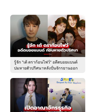
รู้จัก "เต้ ดราก้อนไฟว์" อดีตบอยแบนด์
ปมหายตัวปริศนาหลังปั่นจักรยานออก
จากบ้านพัก