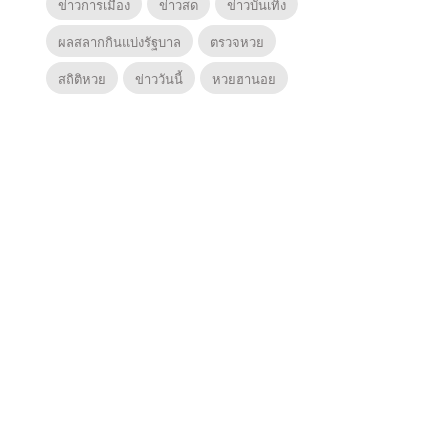
ข่าวการเมือง
ข่าวสด
ข่าวบันเทิง
ผลสลากกินแบ่งรัฐบาล
ตรวจหวย
สถิติหวย
ข่าววันนี้
หวยฮานอย