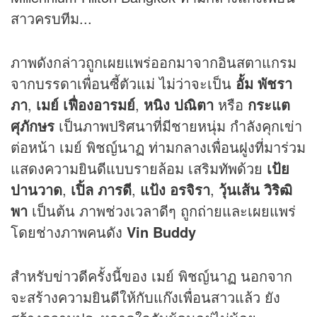
สาวครบทีม...
ภาพดังกล่าวถูกเผยแพร่ออกมาจากอินสตาแกรม
จากบรรดาเพื่อนซี้ตัวแม่ ไม่ว่าจะเป็น
อั้ม พัชรา
ภา
,
เมย์ เฟื่องอารมย์
,
หนิง ปณิตา
หรือ
กระแต
ศุภักษร
เป็นภาพปริศนาที่มีชายหนุ่ม กำลังคุกเข่า
ต่อหน้า เมย์ พิชญ์นาฏ ท่ามกลางเพื่อนฝูงที่มาร่วม
แสดงความยินดีแบบรายล้อม เสริมทัพด้วย
เป้ย
ปานวาด
,
เปิ้ล ภารดี
,
แป้ง อรจิรา
,
วุ้นเส้น วิริฒิ
พา
เป็นต้น ภาพช่วงเวลาดีๆ ถูกถ่ายและเผยแพร่
โดยช่างภาพคนดัง
Vin Buddy
สำหรับ
ข่าว
ดีครั้งนี้ของ เมย์ พิชญ์นาฏ นอกจาก
จะสร้างความยินดีให้กับแก๊งเพื่อนสาวแล้ว ยัง