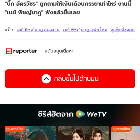
"บิ๊ก อัครวัชร" ถูกถามให้เงินเดือนภรรยาเท่าไหร่ งานนี้
"เมย์ พิชญ์นาฏ" ฟังแล้วยิ้มเลย
แท็ก :
เมย์ พิชญ์นาฏ แต่งงาน
เมย์ พิชญ์นาฏ แฟนใหม่
ดูแท็กทั้งหมด
สนับสนุนเนื้อหา
กลับขึ้นไปด้านบน
ซีรีส์ฮิตจาก