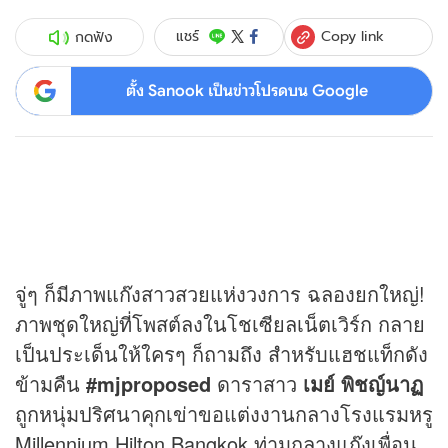
Copy link
แชร์
กดฟัง
ตั้ง Sanook เป็นข่าวโปรดบน Google
จู่ๆ ก็มีภาพแก๊งสาวสวยแห่งวงการ ฉลองยกใหญ่!
ภาพชุดใหญ่ที่โพสต์ลงในโชเซียลเน็ตเวิร์ก กลาย
เป็นประเด็นให้ใครๆ ก็ถามถึง สำหรับแฮชแท็กดัง
ข้ามคืน
#mjproposed
ดาราสาว
เมย์ พิชญ์นาฏ
ถูกหนุ่มปริศนาคุกเข่าขอแต่งงานกลางโรงแรมหรู
Millennium Hilton Bangkok ท่ามกลางแก๊งเพื่อน