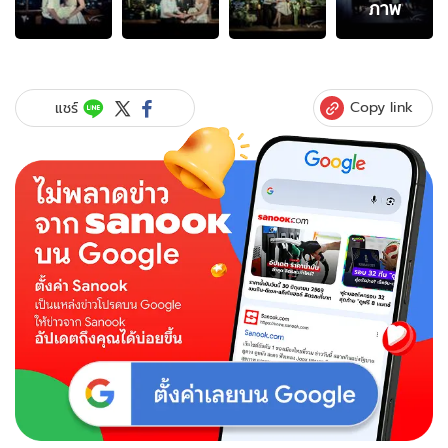
ภาพ
ภาพ
ของ
เมย์
พิชญ์
นาฏ
Copy link
แชร์
แต่งงาน
ฟ้า
แล่บ!!
สวม
แหวน
กับ
หนุ่ม
ชื่อ
โจ้