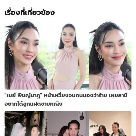
เรื่องที่เกี่ยวข้อง
"เมย์ พิชญ์นาฏ" หน้าเหวี่ยงจนคนมองว่าร้าย เผยสามี
อยากได้ลูกแฝดชายหญิง