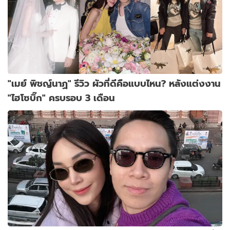
"เมย์ พิชญ์นาฏ" รีวิว ผัวที่ดีคือแบบไหน? หลังแต่งงาน
"ไฮโซบิ๊ก" ครบรอบ 3 เดือน