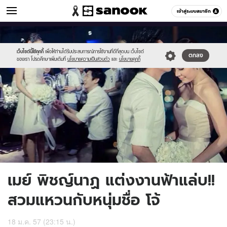
ข่าวบันเทิง
เข้าสู่ระบบสมาชิก
หมวดอื่นๆ
//s.isanook.com/ns/0/ud/279/1396035/may01.jpg
Sanook
//s.isanook.com/sr/0/images/logo-
600
60
new-
sanook.png
เว็บไซต์นี้ใช้คุกกี้
เพื่อให้ท่านได้รับประสบการณ์การใช้งานที่ดีที่สุดบน เว็บไซต์
ตกลง
ของเรา โปรดศึกษาเพิ่มเติมที่
นโยบายความเป็นส่วนตัว
และ
นโยบายคุกกี้
เมย์ พิชญ์นาฏ แต่งงานฟ้าแล่บ!!
สวมแหวนกับหนุ่มชื่อ โจ้
18 ม.ค. 57 (23:15 น.)