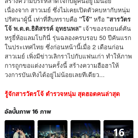
สร้างความประหลาดใจกับผู้คนอยู่ไม่น้อย
เนื่องจาก สาวเมย์ ซึ่งไม่เคยเปิดตัวคบหากับหนุ่ม
ปริศนาผู้นี้ เท่าที่สืบทราบคือ
"โจ้"
หรือ
"สารวัตร
โจ้ พ.ต.ต.ธิติสรรค์ อุทธนพล"
เจ้าของรถยนต์คัน
หรูยี่ห้อแลมโบกินี่ รุ่นฉลองครบรอบ 50 ปีคันแรก
ในประเทศไทย ซึ่งก่อนหน้านี้เมื่อ 2 เดือนก่อน
สาวเมย์ เพิ่งมี
ข่าว
เลิกราไปกับแฟนเก่า ทำให้ภาพ
การถูกขอแต่งงานครั้งนี้ สร้างความฮือฮาให้
วงการบันเทิงได้อยู่ไม่น้อยเลยทีเดียว...
รู้จักสารวัตรโจ้ ตำรวจหนุ่ม สุดฮอตคนล่าสุด
อัลบั้มภาพ 16 ภาพ
อัลบั้ม
16
ภาพ
16