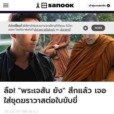
ข่าวบันเทิง
เข้าสู่ระบบสมาชิก
หมวดอื่นๆ
//s.isanook.com/ns/0/ud/279/1395399/4wr.jpg
Sanook
//s.isanook.com/sr/0/images/logo-
600
60
new-
sanook.png
เว็บไซต์นี้ใช้คุกกี้
เพื่อให้ท่านได้รับประสบการณ์การใช้งานที่ดีที่สุดบน เว็บไซต์
ตกลง
ของเรา โปรดศึกษาเพิ่มเติมที่
นโยบายความเป็นส่วนตัว
และ
นโยบายคุกกี้
ลือ! "พระเจสัน ยัง" สึกแล้ว เจอ
ใส่ชุดฆราวาสต่อใบขับขี่
16 ม.ค. 57 (08:16 น.)