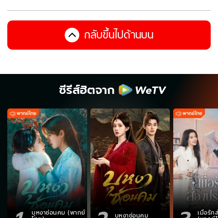
กลับขึ้นไปด้านบน
ซีรีส์ฮิตจาก
บุหงาซ่อนคม (พากย์
เมื่อรั
บุหงาซ่อนคม