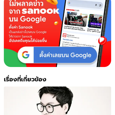
แล้ว
เจอ
ใส่
ชุด
ฆราวาส
ต่อ
ใบ
ขับขี่
เรื่องที่เกี่ยวข้อง