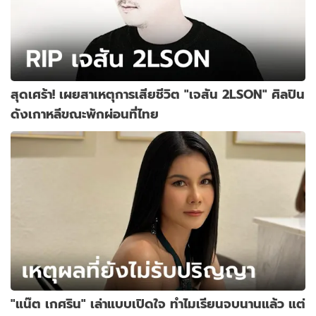
สุดเศร้า! เผยสาเหตุการเสียชีวิต "เจสัน 2LSON" ศิลปิน
ดังเกาหลีขณะพักผ่อนที่ไทย
"แน๊ต เกศริน" เล่าแบบเปิดใจ ทำไมเรียนจบนานแล้ว แต่