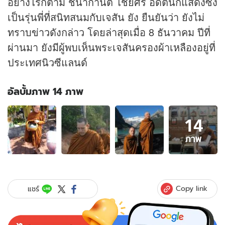
อย่างไรก็ตาม ชนากานต์ ไชยศรี อดีตนักแสดงซึ่ง
เป็นรุ่นพี่ที่สนิทสนมกับเจสัน ยัง ยืนยันว่า ยังไม่
ทราบ
ข่าว
ดังกล่าว โดยล่าสุดเมื่อ 8 ธันวาคม ปีที่
ผ่านมา ยังมีผู้พบเห็นพระเจสันครองผ้าเหลืองอยู่ที่
ประเทศนิวซีแลนด์
อัลบั้มภาพ 14 ภาพ
อัลบั้ม
14
ภาพ
14
ภาพ
ภาพ
ของ
ลือ!
"พระ
เจ
Copy link
แชร์
สัน
ยัง"
สึก