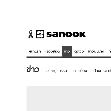
หน้าแรก
เรื่องฮอต
ข่าว
ดูดวง
ข่าวบันเทิง
ก
ข่าว
ข่าว
ดูดวง - 
อาชญากรรม
การเมือง
ต่างประเทศ
เรื่องฮอต
ดูดวง
ข่าว
หวยไทย
ข่าวบันเทิง
สถิติหวยไท
ข่าวกีฬา
หวยลาว
ข่าวเศรษฐกิจ