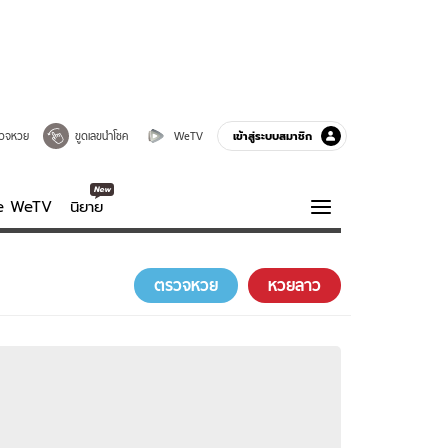
เข้าสู่ระบบสมาชิก
วจหวย
ขูดเลขนำโชค
WeTV
ve WeTV
นิยาย
รบรส
ความรู้รอบตัว
ตรวจหวย
หวยลาว
ฮาวทู
กูรู-รอบรู้