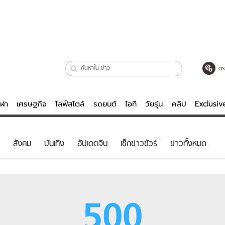
ตร
ีฬา
เศรษฐกิจ
ไลฟ์สไตล์
รถยนต์
ไอที
วัยรุ่น
คลิป
Exclusi
ตรวจหวย
ไลฟ์สไตล์
บันเทิงค
สังคม
บันเทิง
อัปเดตจีน
เช็กข่าวชัวร์
ข่าวทั้งหมด
ผู้หญิง
หนัง-ละคร
ผู้ชาย
เพลง
ย
วัยรุ่น
เกมส์
500
ไอที
คลิป
รถยนต์
พอดแคสต์