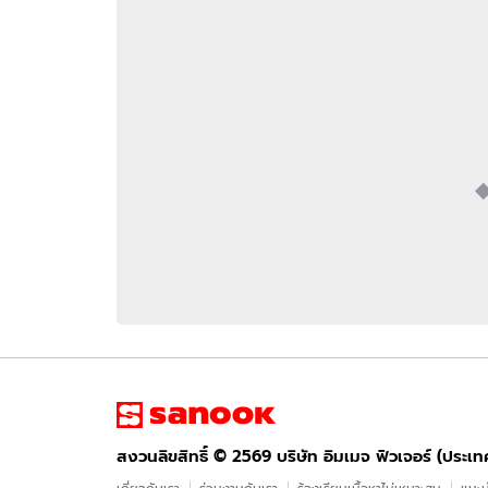
อัปเดตจีน
เช็กข่าวชัวร์
ติดตามสนุกโซเชี
ดาวน์โหลดสนุกแอปฟรี
สงวนลิขสิทธิ์ ©
2569
บริษัท อิมเมจ ฟิวเจอร์ (ประเทศไทย) จำกัด
สงวนลิขสิทธิ์ ©
2569
บริษัท อิมเมจ ฟิวเจอร์ (ประเ