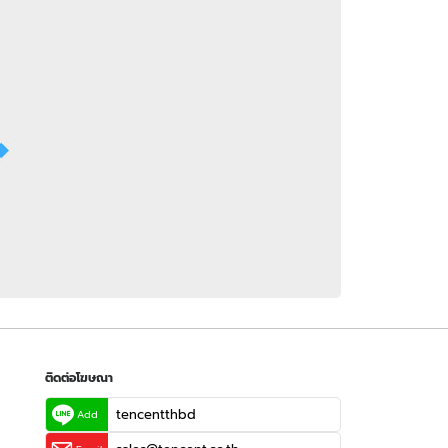
 WeTV
ติดต่อโฆษณา
tencentthbd
sales@tencent.co.th
รา
ร้องเรียนเนื้อหาไม่เหมาะสม
แนะนำติชม แจ้งปัญหาการใช้งาน
ติดต่อโฆษณา
tencentthbd
Add