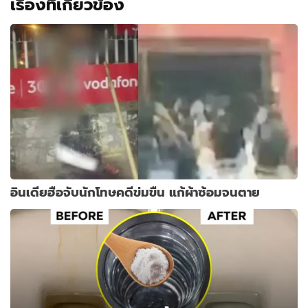
เรื่องที่เกี่ยวข้อง
อินเดียฮือจับนักโทษคดีข่มขืน แก้ผ้าซ้อมจนตาย