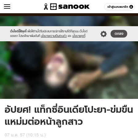
ข่าว
เข้าสู่ระบบสมาชิก
หมวดอื่นๆ
//s.isanook.com/ns/0/ud/278/1393509/news06-
Sanook
//s.isanook.com/sr/0/images/logo-
600
60
1.jpg
new-
sanook.png
เว็บไซต์นี้ใช้คุกกี้
เพื่อให้ท่านได้รับประสบการณ์การใช้งานที่ดีที่สุดบน เว็บไซต์
ตกลง
ของเรา โปรดศึกษาเพิ่มเติมที่
นโยบายความเป็นส่วนตัว
และ
นโยบายคุกกี้
อัปยศ! แท็กซี่อินเดียโปะยา-ข่มขืน
แหม่มต่อหน้าลูกสาว
07 ม.ค. 57 (10:15 น.)