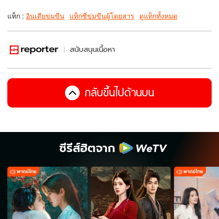
แท็ก :
อินเดียข่มขืน
แท็กซี่ข่มขืนผู้โดยสาร
ดูแท็กทั้งหมด
สนับสนุนเนื้อหา
กลับขึ้นไปด้านบน
ซีรีส์ฮิตจาก