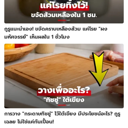
กูรูแนะนำเอง! ขจัดคราบเหลืองส้วม แค่โรย "ผง
มหัศจรรย์" เห็นผลใน 1 ชั่วโมง
การวาง "กระดาษทิชชู่" ไว้ใต้เขียง มีประโยชน์อะไร? กูรู
เฉลย ไม่ใช่แค่กันเปื้อน!