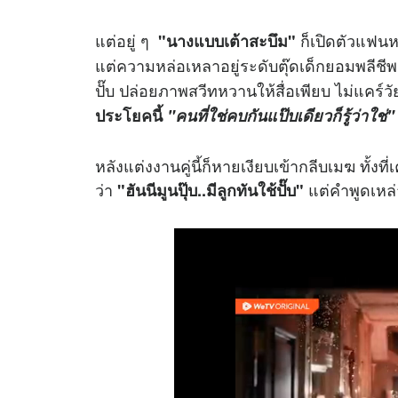
แต่อยู่ ๆ
ก็เปิดตัวแฟนหน
"นางแบบเต้าสะบึม"
แต่ความหล่อเหลาอยู่ระดับตุ๊ดเด็กยอมพลีช
ปั๊บ ปล่อยภาพสวีทหวานให้สื่อเพียบ ไม่แคร์ว
ประโยคนี้
"คนที่ใช่คบกันแป๊บเดียวก็รู้ว่าใช่"
หลังแต่งงานคู่นี้ก็หายเงียบเข้ากลีบเมฆ ทั้งท
ว่า
แต่คำพูดเหล่
"ฮันนีมูนปุ๊บ..มีลูกทันใช้ปั๊บ"