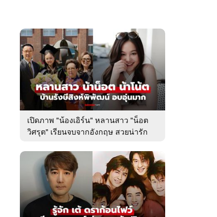
เปิดภาพ "น้องเอิร์น" หลานสาว "น็อต
วิศรุต" เรียนจบจากอังกฤษ สวยน่ารัก
มาก