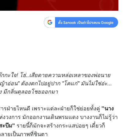
ตั้ง Sanook เป็นข่าวโปรดบน Google
สึกต๊กกะใจ! โธ่..เสียดายความหล่อเหลาของพ่อนาย
้าอ่อน" ต้องตกไปอยู่ปาก "โคแก่" มันไม่ใช่อ่ะ...
ะแม่ง มีกลิ่นตุลอยโชยออกมา
งสารฝ่ายไหนดี เพราะแต่ละฝ่ายก็ใช่ย่อยทั้งคู่
"นาง
ห่งวงการ มักออกงานเดินพรมแดง บางงานก็ไม่รู้ว่า
รายนี้ก็มักจะสร้างกระแสบ่อยๆ เดี๋ยวก็
สะบึม"
นกลายเป็นภาพที่ชินตา