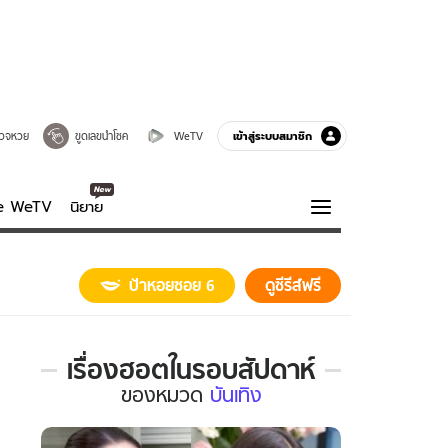
เข้าสู่ระบบสมาชิก
วจหวย
ขูดเลขนำโชค
WeTV
ve WeTV
นิยาย
รบรส
ความรู้รอบตัว
ป้าหอยซอย 6
ดูซีรีส์ฟรี
ฮาวทู
กูรู-รอบรู้
เรื่องฮอตในรอบสัปดาห์
เรื่อง
ของ
หมวด
บันเทิง
ฮอต
ใน
รอบ