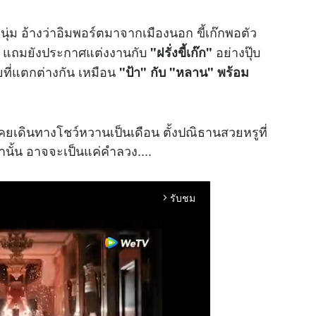
ุ่ม อ้างว่าอิมพอร์ตมาจากเมืองนอก ขี้เก๊กพอตัว
ีพ แถมยังประกาศแต่งงานกับ
อย่างปุ๊บ
"ฝรั่งขี้เก๊ก"
ัยที่แตกต่างกัน เหมือน
"ป้า" กับ "หลาน" พร้อม
ี่เคยเดินทางโชว์หวานเป็นเดือน ตั้งปณิธานสวยหรูที่
านั้น อาจจะเป็นแค่คำลวง....
รับชม
arrow_forward_ios