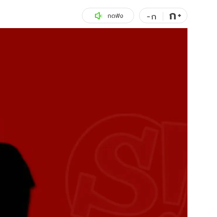
ก
สุขภาพ
+
ดูทีวี
-
ก
กดฟัง
เที่ยว-กิน
WeTV
Tasteful Thailand
Exclusive
Sanook Choice
นิยาย
ยลได้ที่
ร่วมงานกับเ