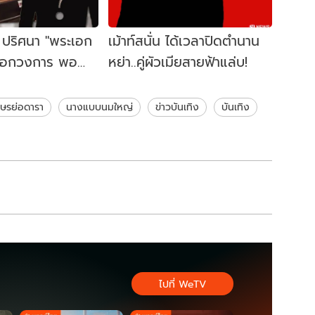
! ปริศนา "พระเอก
เม้าท์สนั่น ได้เวลาปิดตำนาน
นอกวงการ พอ
หย่า..คู่ผัวเมียสายฟ้าแล่บ!
บตีตัวห่าง
กษรย่อดารา
นางแบบนมใหญ่
ข่าวบันเทิง
บันเทิง
ไปที่ WeTV