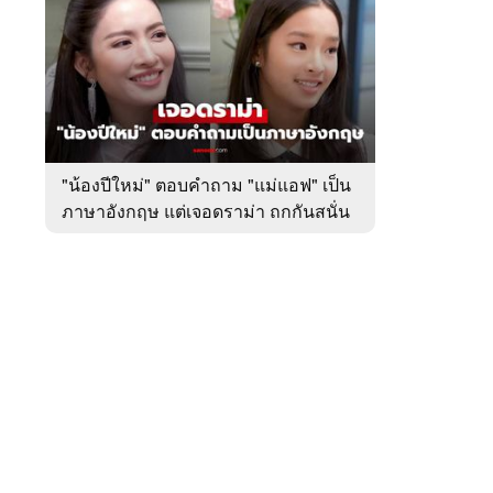
สัปดาห์
ของ
หมวด
บันเทิง
 WeTV
"น้องปีใหม่" ตอบคำถาม "แม่แอฟ" เป็น
ภาษาอังกฤษ แต่เจอดราม่า ถกกันสนั่น
ติดต่อโฆษณา
tencentthbd
sales@tencent.co.th
รา
ร้องเรียนเนื้อหาไม่เหมาะสม
แนะนำติชม แจ้งปัญหาการใช้งาน