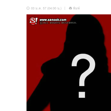
อัปเดตจีน
03 ม.ค. 57 (04:00 น.)
พิมพ์
เช็กข่าวชัวร์
ติดตามสนุกโซเชี
ดาวน์โหลดสนุกแอปฟรี
สงวนลิขสิทธิ์ ©
2569
บริษัท อิมเมจ ฟิวเจอร์ (ประเทศไทย) จำกัด