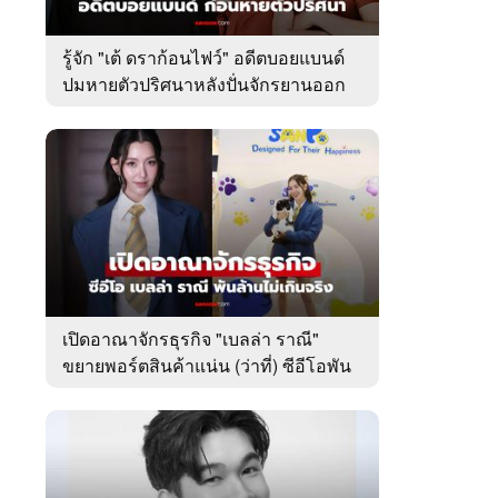
รู้จัก "เต้ ดราก้อนไฟว์" อดีตบอยแบนด์
ปมหายตัวปริศนาหลังปั่นจักรยานออก
จากบ้านพัก
เปิดอาณาจักรธุรกิจ "เบลล่า ราณี"
ขยายพอร์ตสินค้าแน่น (ว่าที่) ซีอีโอพัน
ล้านเคียงข้าง "วิล ชวิณ"