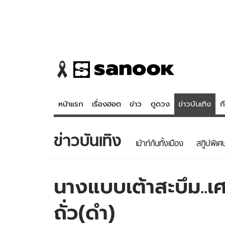
หน้าแรก
เรื่องฮอต
ข่าว
ดูดวง
ข่าวบันเทิง
ก
ข่าวบันเทิง
ข่าว
ดูดวง - 
เม้าท์กันทั้งเมือง
สกู๊ปพิเศ
เรื่องฮอต
ดูดวง
ข่าว
หวยไทย
นางแบบเต้าสะบึม..เศ
ข่าวบันเทิง
สถิติหวยไท
ถั่ว(ดำ)
ข่าวกีฬา
หวยลาว
ข่าวเศรษฐกิจ