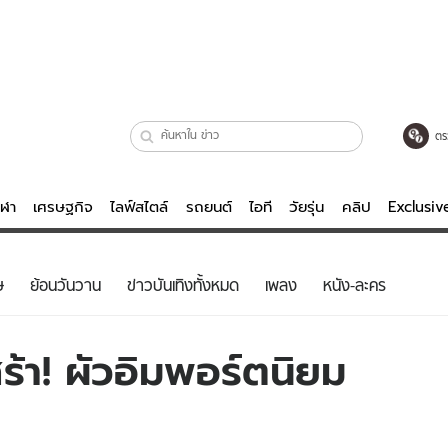
ตร
ีฬา
เศรษฐกิจ
ไลฟ์สไตล์
รถยนต์
ไอที
วัยรุ่น
คลิป
Exclusi
ตรวจหวย
ไลฟ์สไตล์
บันเทิงค
ษ
ย้อนวันวาน
ข่าวบันเทิงทั้งหมด
เพลง
หนัง-ละคร
ผู้หญิง
หนัง-ละคร
ผู้ชาย
เพลง
ร้า! ผัวอิมพอร์ตนิยม
ย
วัยรุ่น
เกมส์
ไอที
คลิป
รถยนต์
พอดแคสต์