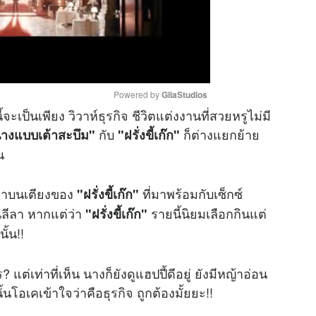
Powered by 
GliaStudios
ี้จะเป็นเพียง วิวาห์
ธุรกิจ
ชีวิตแต่งงานที่สวยหรูไม่มี
กับ
ก็ต่างแยกย้าย
างแบบเต้าสะบึม"
"ฝรั่งขี้เก๊ก"
M
น
u
t
วงท่าบนเตียงของ
ที่มาพร้อมกับเซ็กซ์
e
"ฝรั่งขี้เก๊ก"
ลีลา หากแต่ว่า
รายนี้นิยมเลือกกินแต่
"ฝรั่งขี้เก๊ก"
ั้น!!
? แต่เท่าที่เห็น นางก็ยังดูแฮปปี้ดีอยู่ ยังมีหญ้าอ่อน
้นโอเคเข้าใจว่าคือ
ธุรกิจ
ถูกต้องมั้ยยะ!!