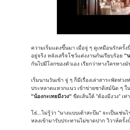
ความเริ่มแดงขึ้นมา เมื่อจู่ ๆ ดูเหมือนรักครั้งน
อยู่จริง หลังเสร็จโชว์แต่งงานกันเรียบร้อย
"น
กันไปมีโลกของตัวเอง เรียกว่าทางใครทางมั
เริ่มนานวันเข้า จู่ ๆ ก็มีเรื่องเล่าสาระพัดท่
ประหลาดแหวกแนว เข้าข่ายซาดิสม์นิด ๆ ใน
ขีดเส้นใต้ "ต้องมีงวง" เท่าน
"น้องกะเทยมีงวง"
โธ่...ไม่รู้ว่า "นางแบบเต้าสะบึม" จะเป็นเช่นไร
หลงเข้ามารับประทานไม่ขาดปาก วิวาห์ครั้งนั