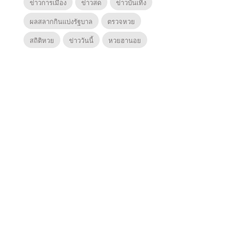
ข่าวการเมือง
ข่าวสด
ข่าวบันเทิง
ผลสลากกินแบ่งรัฐบาล
ตรวจหวย
สถิติหวย
ข่าววันนี้
หวยฮานอย