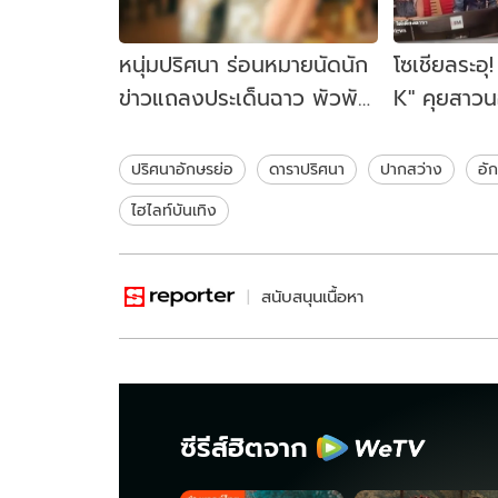
หนุ่มปริศนา ร่อนหมายนัดนัก
โซเชียลระอุ
ข่าวแถลงประเด็นฉาว พัวพัน
K" คุยสาว
ดาราสาว จ.จาน
เป็นข่าวกลั
ปริศนาอักษรย่อ
ดาราปริศนา
ปากสว่าง
อั
ไฮไลท์บันเทิง
สนับสนุนเนื้อหา
ซีรีส์ฮิตจาก