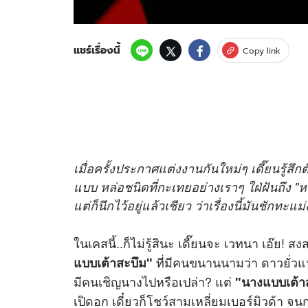
แชร์เรื่องนี้
Copy link
เมื่อครั้งประกาศแต่งงานกันใหม่ๆ เดี๊ยนรู้
แบบ หล่อชนิดที่กะเทยอย่างเราๆ ใฝ่ฝันถึง "หญ
แต่ก็นึกไว้อยู่แล้วเชียว ว่าเรื่องนี้มันชักท
ในเคสนี้..ก็ไม่รู้สินะ เดี๊ยนจะ เวทนา เอ๊ย! ส
ที่มีคนขนานนามว่า ดาวยั่วแ
แบบเต้าสะบึม"
มีคนเชิญนางไปหรือเปล่า? แต่
"นางแบบเต้า
เปิดอก เดี๋ยวก็โชว์สามเหลี่ยมเบอร์มิวด้า จ