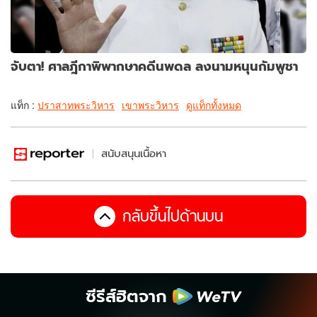
จับตา! ศาลฎีกาพิพากษาคดีนพดล ลงนามหนุนกัมพูชา
แท็ก :
ปราสาทพระวิหาร
เขาพระวิหาร
ดูแท็กทั้งหมด
สนับสนุนเนื้อหา
กลับขึ้นไปด้านบน
ซีรีส์ฮิตจาก