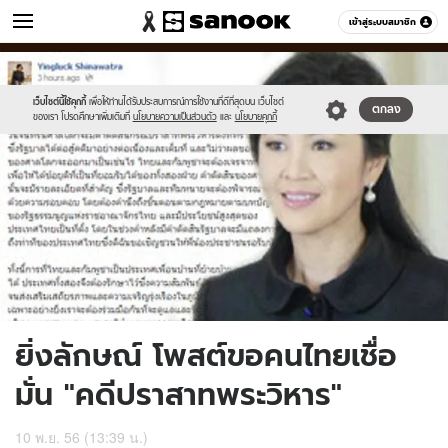
ข่าว
เข้าสู่ระบบสมาชิก
หมวดอื่นๆ
//s.isanook.com/ns/0/ud/261/1307886/r.jpg
Sanook
//s.isanook.com/sr/0/images/logo-
600
60
new-
sanook.png
เว็บไซต์นี้ใช้คุกกี้
เพื่อให้ท่านได้รับประสบการณ์การใช้งานที่ดีที่สุดบน เว็บไซต์
ตกลง
ของเรา โปรดศึกษาเพิ่มเติมที่
นโยบายความเป็นส่วนตัว
และ
นโยบายคุกกี้
ยิ่งลักษณ์ โพสต์ขอคนไทยเชื่อ
มั่น "คดีปราสาทพระวิหาร"
10 พ.ย. 56 (13:39 น.)