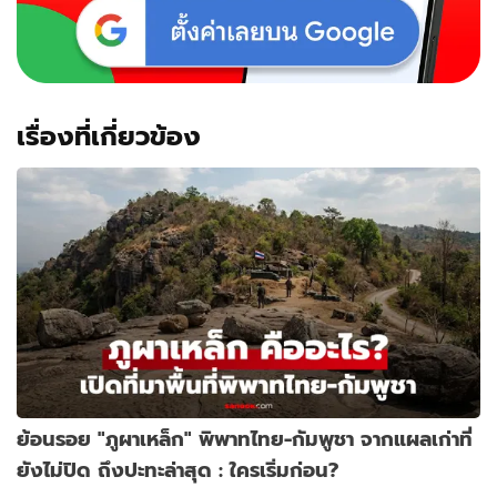
เรื่องที่เกี่ยวข้อง
ย้อนรอย "ภูผาเหล็ก" พิพาทไทย-กัมพูชา จากแผลเก่าที่
ยังไม่ปิด ถึงปะทะล่าสุด : ใครเริ่มก่อน?