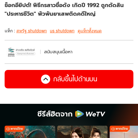
ช็อกอียิปต์! พิธีกรสาวชื่อดัง เกิดปี 1992 ถูกตัดสิน
"ประหารชีวิต" พัวพันยาเสพติดคดีใหญ่
แท็ก :
สหรัฐ shutdown
us shutdown
ดูแท็กทั้งหมด
สนับสนุนเนื้อหา
กลับขึ้นไปด้านบน
ซีรีส์ฮิตจาก