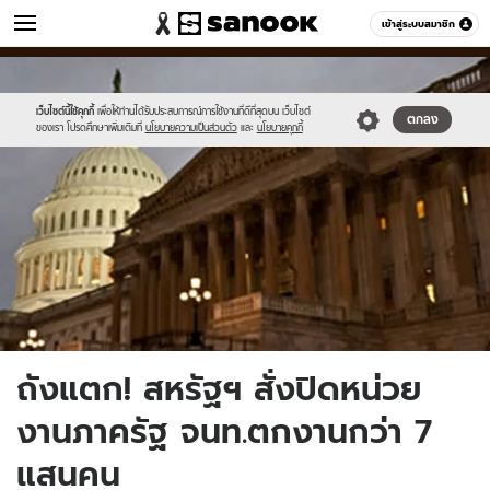
ข่าว
เข้าสู่ระบบสมาชิก
หมวดอื่นๆ
//s.isanook.com/ns/0/ud/247/1238649/0.jpg
Sanook
//s.isanook.com/sr/0/images/logo-
600
60
new-
sanook.png
เว็บไซต์นี้ใช้คุกกี้
เพื่อให้ท่านได้รับประสบการณ์การใช้งานที่ดีที่สุดบน เว็บไซต์
ตกลง
ของเรา โปรดศึกษาเพิ่มเติมที่
นโยบายความเป็นส่วนตัว
และ
นโยบายคุกกี้
ถังแตก! สหรัฐฯ สั่งปิดหน่วย
งานภาครัฐ จนท.ตกงานกว่า 7
แสนคน