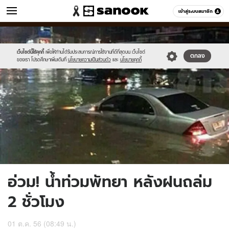
ข่าว
เข้าสู่ระบบสมาชิก
หมวดอื่นๆ
//s.isanook.com/ns/0/ud/247/1238573/dfrg.jpg
Sanook
//s.isanook.com/sr/0/images/logo-
600
60
new-
sanook.png
เว็บไซต์นี้ใช้คุกกี้
เพื่อให้ท่านได้รับประสบการณ์การใช้งานที่ดีที่สุดบน เว็บไซต์
ตกลง
ของเรา โปรดศึกษาเพิ่มเติมที่
นโยบายความเป็นส่วนตัว
และ
นโยบายคุกกี้
อ่วม! น้ำท่วมพัทยา หลังฝนถล่ม
2 ชั่วโมง
01 ต.ค. 56 (08:49 น.)