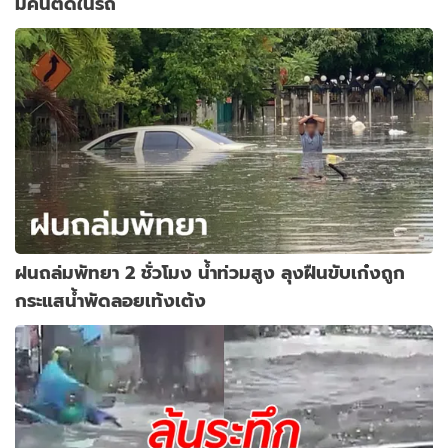
มีคนติดในรถ
ฝนถล่มพัทยา 2 ชั่วโมง น้ำท่วมสูง ลุงฝืนขับเก๋งถูก
กระแสน้ำพัดลอยเท้งเต้ง