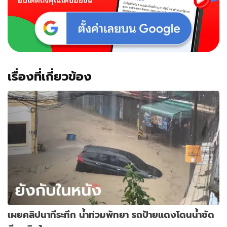
เรื่องที่เกี่ยวข้อง
เผยคลิปนาทีระทึก น้ำท่วมพัทยา รถป้ายแดงโดนน้ำซัด