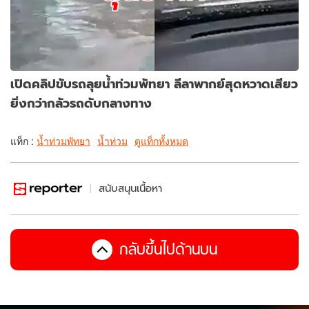
เปิดคลิปขับรถลุยน้ำท่วมพัทยา ลีลาพากย์สุดหวาดเสียว
ยิ่งกว่ากลัวรถดับกลางทาง
แท็ก :
น้ำท่วมพัทยา
น้ำท่วม
ดูแท็กทั้งหมด
สนับสนุนเนื้อหา
กลับขึ้นไปด้านบน