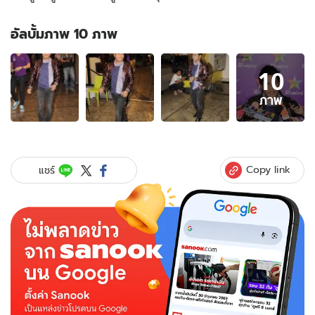
อัลบั้มภาพ 10 ภาพ
อัลบั้ม
10
ภาพ
10
ภาพ
ภาพ
ของ
สาเหตุ
ที่
“ยิ่ง
Copy link
แชร์
ยง”
ไม่
เลี้ยง
ดู
ลูกสาว
ยิ่ง
ฟัง
ยิ่ง
ซึ้ง!!