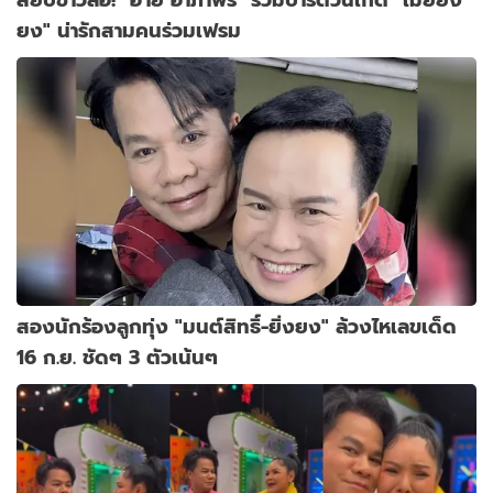
ยง" น่ารักสามคนร่วมเฟรม
สองนักร้องลูกทุ่ง "มนต์สิทธิ์-ยิ่งยง" ล้วงไหเลขเด็ด
16 ก.ย. ชัดๆ 3 ตัวเน้นๆ