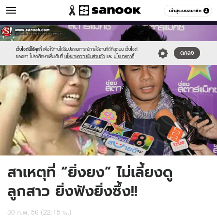
ข่าวบันเทิง
เข้าสู่ระบบสมาชิก
หมวดอื่นๆ
//s.isanook.com/ns/0/ud/240/1200118/untitled-
Sanook
//s.isanook.com/sr/0/images/logo-
600
60
1_copy.jpg
new-
sanook.png
เว็บไซต์นี้ใช้คุกกี้
เพื่อให้ท่านได้รับประสบการณ์การใช้งานที่ดีที่สุดบน เว็บไซต์
ตกลง
ของเรา โปรดศึกษาเพิ่มเติมที่
นโยบายความเป็นส่วนตัว
และ
นโยบายคุกกี้
สาเหตุที่ “ยิ่งยง” ไม่เลี้ยงดู
ลูกสาว ยิ่งฟังยิ่งซึ้ง!!
30 ก.ค. 56 (22:15 น.)