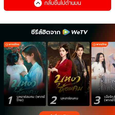
กลับขึ้นไปด้านบน
ซีรีส์ฮิตจาก
1
2
3
บุหงาซ่อนคม (พากย์
เมื่อรั
บุหงาซ่อนคม
ไทย)
(พากย์