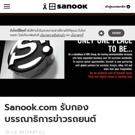
ข่าว
เข้าสู่ระบบสมาชิก
หมวดอื่นๆ
//s.isanook.com/ns/0/ud/239/1197287/sa1.jpg
Sanook
//s.isanook.com/sr/0/images/logo-
600
60
new-
sanook.png
เว็บไซต์นี้ใช้คุกกี้
เพื่อให้ท่านได้รับประสบการณ์การใช้งานที่ดีที่สุดบน เว็บไซต์
ตกลง
ของเรา โปรดศึกษาเพิ่มเติมที่
นโยบายความเป็นส่วนตัว
และ
นโยบายคุกกี้
Sanook.com รับกอง
บรรณาธิการข่าวรถยนต์
15 ก.ค. 56 (14:01 น.)