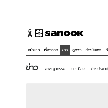
หน้าแรก
เรื่องฮอต
ข่าว
ดูดวง
ข่าวบันเทิง
ก
ข่าว
ข่าว
ดูดวง - 
อาชญากรรม
การเมือง
ต่างประเทศ
เรื่องฮอต
ดูดวง
ข่าว
หวยไทย
ข่าวบันเทิง
สถิติหวยไท
ข่าวกีฬา
หวยลาว
ข่าวเศรษฐกิจ