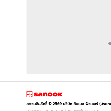
อัปเดตจีน
เช็กข่าวชัวร์
ติดตามสนุกโซเชี
ดาวน์โหลดสนุกแอปฟรี
สงวนลิขสิทธิ์ ©
2569
บริษัท อิมเมจ ฟิวเจอร์ (ประเทศไทย) จำกัด
สงวนลิขสิทธิ์ ©
2569
บริษัท อิมเมจ ฟิวเจอร์ (ประเ