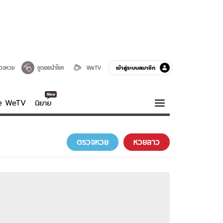
เข้าสู่ระบบสมาชิก
วจหวย
ขูดเลขนำโชค
WeTV
ve WeTV
นิยาย
รบรส
ความรู้รอบตัว
ตรวจหวย
หวยลาว
ฮาวทู
กูรู-รอบรู้