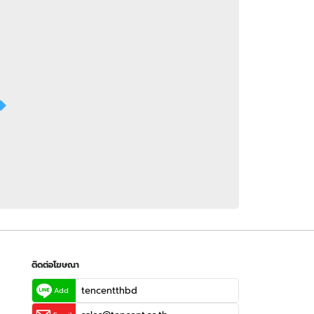
 WeTV
ติดต่อโฆษณา
tencentthbd
sales@tencent.co.th
รา
ร้องเรียนเนื้อหาไม่เหมาะสม
แนะนำติชม แจ้งปัญหาการใช้งาน
ติดต่อโฆษณา
tencentthbd
Add