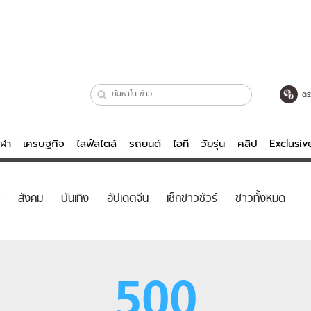
ตร
ีฬา
เศรษฐกิจ
ไลฟ์สไตล์
รถยนต์
ไอที
วัยรุ่น
คลิป
Exclusi
ตรวจหวย
ไลฟ์สไตล์
บันเทิงค
สังคม
บันเทิง
อัปเดตจีน
เช็กข่าวชัวร์
ข่าวทั้งหมด
ผู้หญิง
หนัง-ละคร
ผู้ชาย
เพลง
ย
วัยรุ่น
เกมส์
500
ไอที
คลิป
รถยนต์
พอดแคสต์