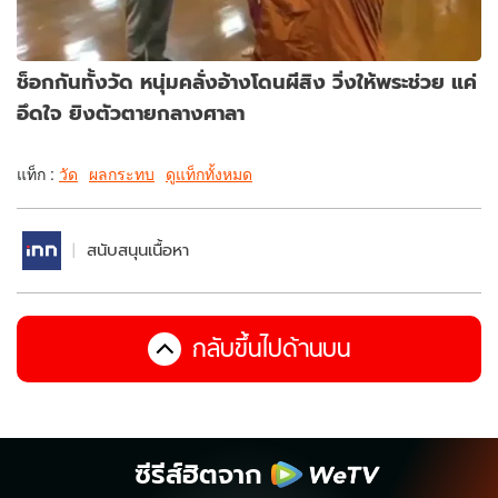
ช็อกกันทั้งวัด หนุ่มคลั่งอ้างโดนผีสิง วิ่งให้พระช่วย แค่
อึดใจ ยิงตัวตายกลางศาลา
แท็ก :
วัด
ผลกระทบ
ดูแท็กทั้งหมด
สนับสนุนเนื้อหา
กลับขึ้นไปด้านบน
ซีรีส์ฮิตจาก