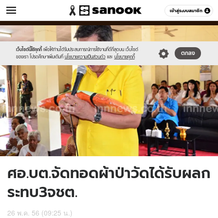
ข่าว
เข้าสู่ระบบสมาชิก
หมวดอื่นๆ
//s.isanook.com/ns/0/ud/237/1187952/455036-
Sanook
//s.isanook.com/sr/0/images/logo-
600
60
01.jpg
new-
sanook.png
เว็บไซต์นี้ใช้คุกกี้
เพื่อให้ท่านได้รับประสบการณ์การใช้งานที่ดีที่สุดบน เว็บไซต์
ตกลง
ของเรา โปรดศึกษาเพิ่มเติมที่
นโยบายความเป็นส่วนตัว
และ
นโยบายคุกกี้
ศอ.บต.จัดทอดผ้าป่าวัดได้รับผลก
ระทบ3จชต.
26 พ.ค. 56 (09:25 น.)