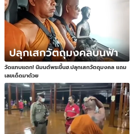
วัดแทบแตก! นิมนต์พระขึ้นฮ.ปลุกเสกวัตถุมงคล แถม
เลขเด็ดมาด้วย