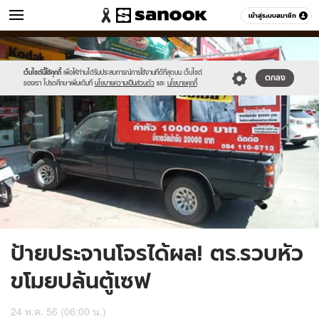
ข่าว
เข้าสู่ระบบสมาชิก
หมวดอื่นๆ
//s.isanook.com/ns/0/ud/237/1187625/news01-
Sanook
//s.isanook.com/sr/0/images/logo-
600
60
1.jpg
new-
sanook.png
เว็บไซต์นี้ใช้คุกกี้
เพื่อให้ท่านได้รับประสบการณ์การใช้งานที่ดีที่สุดบน เว็บไซต์
ตกลง
ของเรา โปรดศึกษาเพิ่มเติมที่
นโยบายความเป็นส่วนตัว
และ
นโยบายคุกกี้
ป้ายประจานโจรได้ผล! ตร.รวบหัว
ขโมยปล้นตู้เซฟ
24 พ.ค. 56 (06:00 น.)