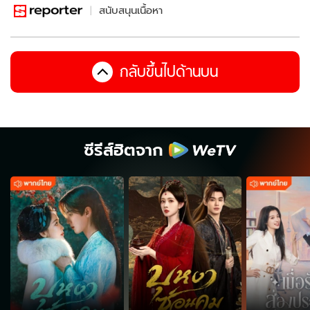
สนับสนุนเนื้อหา
กลับขึ้นไปด้านบน
ซีรีส์ฮิตจาก