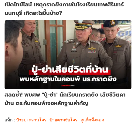
เปิดไทม์ไลน์ เหตุกราดยิงภายในโรงเรียนเทพศิรินทร์
นนทบุรี เกิดอะไรขึ้นบ้าง?
สลดซ้ำ! พบศพ "ปู่-ย่า" นักเรียนกราดยิง เสียชีวิตคา
บ้าน ตร.ค้นคอมพ์เจอหลักฐานสำคัญ
แท็ก :
ป้ายประจานโจร
ป้ายตามจับโจร
ดูแท็กทั้งหมด