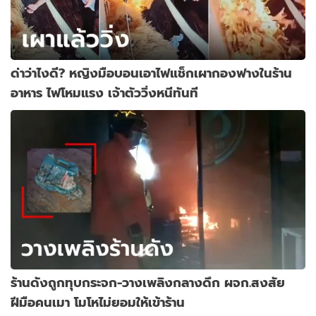
ด่าว่าไงดี? หญิงมือบอนเอาไฟแช็กเผากองฟางในร้าน
อาหาร ไฟโหมแรง เจ้าตัววิ่งหนีทันที
ร้านดังถูกทุบกระจก-วางเพลิงกลางดึก ผจก.สงสัย
ฝีมือคนเมา โมโหไม่ยอมให้เข้าร้าน