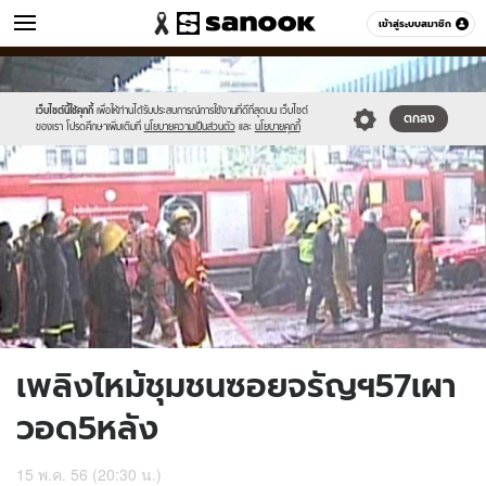
ข่าว
เข้าสู่ระบบสมาชิก
หมวดอื่นๆ
//s.isanook.com/ns/0/ud/237/1186177/453001-
Sanook
//s.isanook.com/sr/0/images/logo-
600
60
01.jpg
new-
sanook.png
เว็บไซต์นี้ใช้คุกกี้
เพื่อให้ท่านได้รับประสบการณ์การใช้งานที่ดีที่สุดบน เว็บไซต์
ตกลง
ของเรา โปรดศึกษาเพิ่มเติมที่
นโยบายความเป็นส่วนตัว
และ
นโยบายคุกกี้
เพลิงไหม้ชุมชนซอยจรัญฯ57เผา
วอด5หลัง
15 พ.ค. 56 (20:30 น.)