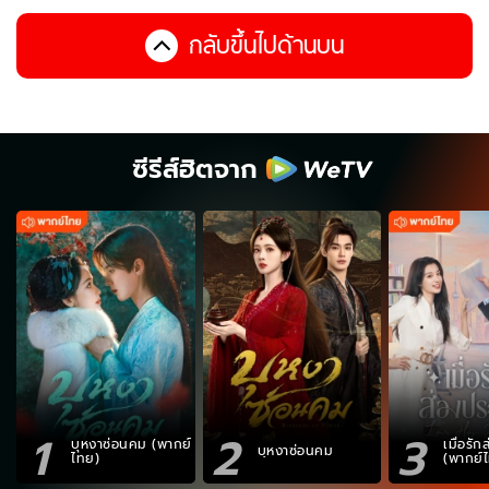
กลับขึ้นไปด้านบน
ซีรีส์ฮิตจาก
1
2
3
บุหงาซ่อนคม (พากย์
เมื่อรั
บุหงาซ่อนคม
ไทย)
(พากย์