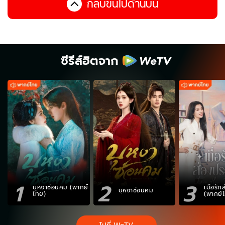
กลับขึ้นไปด้านบน
ซีรีส์ฮิตจาก
1
2
3
บุหงาซ่อนคม (พากย์
เมื่อรั
บุหงาซ่อนคม
ไทย)
(พากย์
ไปที่ WeTV