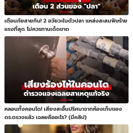
เตือนภัยสายกิน! 2 อวัยวะในตัวปลา แหล่งสะสมพิษร้าย
แรงที่สุด ไม่ควรทานเด็ดขาด
หลอนทั้งคอนโด! เสียงสะอื้นปริศนาจากห้องเก็บของ
ตร.ตรวจแล้ว เฉลยคืออะไร? (มีคลิป)