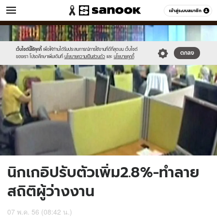
ข่าว
เข้าสู่ระบบสมาชิก
หมวดอื่นๆ
//s.isanook.com/ns/0/ud/236/1184561/451135-
Sanook
//s.isanook.com/sr/0/images/logo-
600
60
01.jpg
new-
sanook.png
เว็บไซต์นี้ใช้คุกกี้
เพื่อให้ท่านได้รับประสบการณ์การใช้งานที่ดีที่สุดบน เว็บไซต์
ตกลง
ของเรา โปรดศึกษาเพิ่มเติมที่
นโยบายความเป็นส่วนตัว
และ
นโยบายคุกกี้
นิกเกอิปรับตัวเพิ่ม2.8%-ทำลาย
สถิติผู้ว่างงาน
07 พ.ค. 56 (08:42 น.)