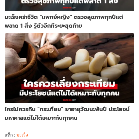
มะเร็งคร่าชีวิต "แพทย์หญิง" ตรวจสุขภาพทุกปีแต่
พลาด 1 สิ่ง รู้ตัวอีกทีระยะสุดท้าย
ใครไม่ควรกิน "กระเทียม" ยาอายุวัฒนะพันปี ประโยชน์
มหาศาลแต่ไม่ได้เหมาะกับทุกคน
แท็ก :
มะเร็ง