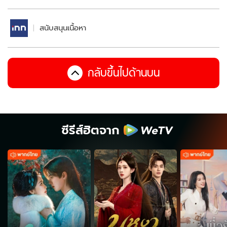
สนับสนุนเนื้อหา
กลับขึ้นไปด้านบน
ซีรีส์ฮิตจาก