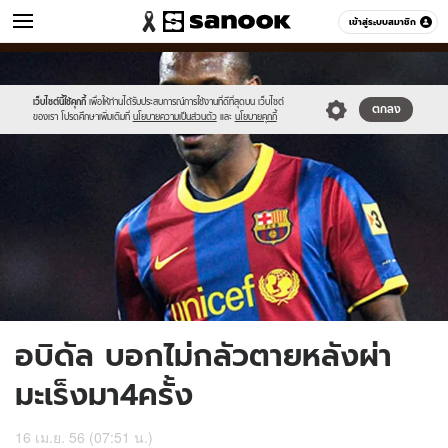
ข่าว
เข้าสู่ระบบสมาชิก
หมวดอื่นๆ
//s.isanook.com/ns/0/ud/236/1180681/446949-
Sanook
//s.isanook.com/sr/0/images/logo-
600
60
01.jpg
new-
sanook.png
เว็บไซต์นี้ใช้คุกกี้
เพื่อให้ท่านได้รับประสบการณ์การใช้งานที่ดีที่สุดบน เว็บไซต์
ตกลง
ของเรา โปรดศึกษาเพิ่มเติมที่
นโยบายความเป็นส่วนตัว
และ
นโยบายคุกกี้
อบิดัล บอกไม่กลัวตายหลังผ่า
มะเร็งมา4ครั้ง
16 เม.ย. 56 (07:51 น.)