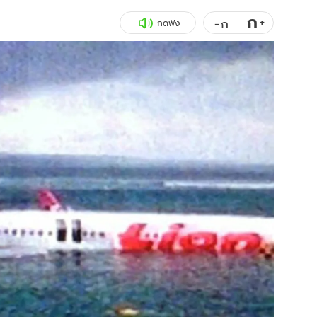
ก
สุขภาพ
+
ดูทีวี
-
ก
กดฟัง
เที่ยว-กิน
WeTV
Tasteful Thailand
Exclusive
Sanook Choice
นิยาย
ยลได้ที่
ร่วมงานกับเ