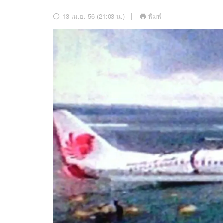
อัปเดตจีน
13 เม.ย. 56 (21:03 น.)
พิมพ์
เช็กข่าวชัวร์
ติดตามสนุกโซเชี
ดาวน์โหลดสนุกแอปฟรี
สงวนลิขสิทธิ์ ©
2569
บริษัท อิมเมจ ฟิวเจอร์ (ประเทศไทย) จำกัด