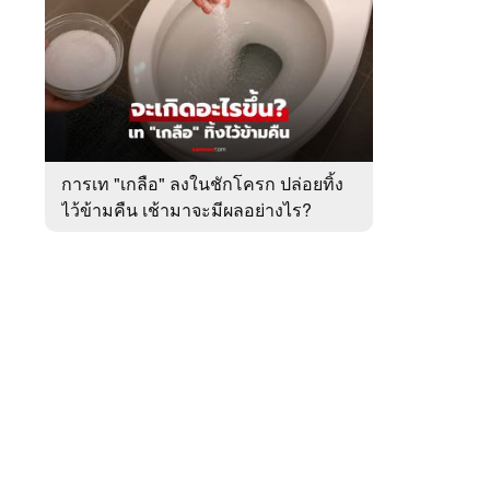
สัปดาห์
ของ
หมวด
ต่าง
 WeTV
ประเทศ
การเท "เกลือ" ลงในชักโครก ปล่อยทิ้ง
ไว้ข้ามคืน เช้ามาจะมีผลอย่างไร?
ติดต่อโฆษณา
tencentthbd
sales@tencent.co.th
รา
ร้องเรียนเนื้อหาไม่เหมาะสม
แนะนำติชม แจ้งปัญหาการใช้งาน