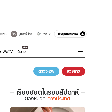
เข้าสู่ระบบสมาชิก
วจหวย
ขูดเลขนำโชค
WeTV
ve WeTV
นิยาย
รบรส
ความรู้รอบตัว
ตรวจหวย
หวยลาว
ฮาวทู
กูรู-รอบรู้
เรื่องฮอตในรอบสัปดาห์
เรื่อง
ของ
หมวด
ต่างประเทศ
ฮอต
ใน
รอบ