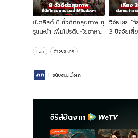
เปิดลิสต์ 8 ถั่วดีต่อสุขภาพ กู
วิจัยเผย "ว
รูแนะนำ เพิ่มโปรตีน-ใยอาหาร
3 ปัจจัยเสี่
อิ่มนาน แถมราคาไม่แพง
สมองเสื่อมไ
ปี
lion
ต่างประเทศ
สนับสนุนเนื้อหา
ซีรีส์ฮิตจาก