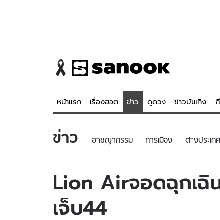
หน้าแรก
เรื่องฮอต
ข่าว
ดูดวง
ข่าวบันเทิง
ก
ข่าว
ข่าว
ดูดวง - 
อาชญากรรม
การเมือง
ต่างประเทศ
เรื่องฮอต
ดูดวง
ข่าว
หวยไทย
Lion Airจอดฉุกเฉิ
ข่าวบันเทิง
สถิติหวยไท
เจ็บ44
ข่าวกีฬา
หวยลาว
ข่าวเศรษฐกิจ