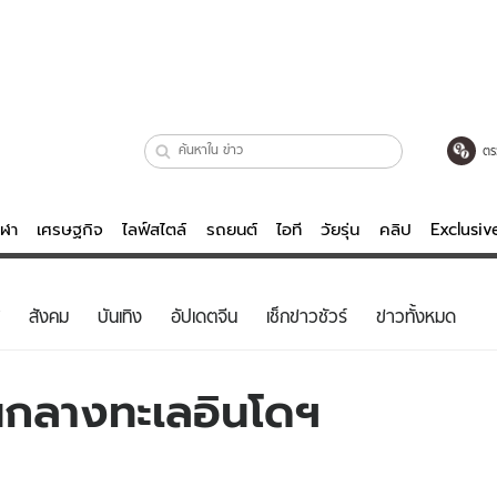
ตร
ีฬา
เศรษฐกิจ
ไลฟ์สไตล์
รถยนต์
ไอที
วัยรุ่น
คลิป
Exclusi
ตรวจหวย
ไลฟ์สไตล์
บันเทิงค
สังคม
บันเทิง
อัปเดตจีน
เช็กข่าวชัวร์
ข่าวทั้งหมด
ผู้หญิง
หนัง-ละคร
ผู้ชาย
เพลง
นกลางทะเลอินโดฯ
ย
วัยรุ่น
เกมส์
ไอที
คลิป
รถยนต์
พอดแคสต์