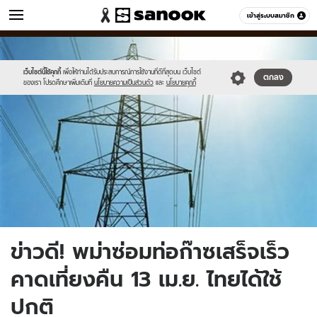
ข่าว
เข้าสู่ระบบสมาชิก
หมวดอื่นๆ
//s.isanook.com/ns/0/ud/235/1179811/news01-
Sanook
//s.isanook.com/sr/0/images/logo-
600
60
1.jpg
new-
sanook.png
เว็บไซต์นี้ใช้คุกกี้
เพื่อให้ท่านได้รับประสบการณ์การใช้งานที่ดีที่สุดบน เว็บไซต์
ตกลง
ของเรา โปรดศึกษาเพิ่มเติมที่
นโยบายความเป็นส่วนตัว
และ
นโยบายคุกกี้
ข่าวดี! พม่าซ่อมท่อก๊าซเสร็จเร็ว
คาดเที่ยงคืน 13 เม.ย. ไทยได้ใช้
ปกติ