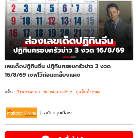
เลขเด็ดปฏิทินจีน ปฏิทินครอบครัวข่าว 3 งวด
16/8/69 เซฟไว้ก่อนเกลี้ยงแผง
แท็ก :
ก๊าซยาดานา
พม่าซ่อมท่อก๊าซ
ดูแท็กทั้งหมด
สนับสนุนเนื้อหา