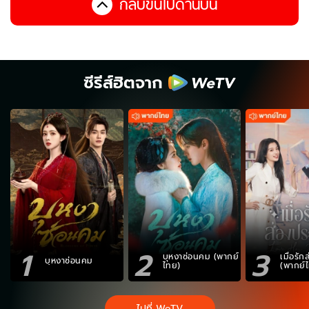
กลับขึ้นไปด้านบน
ซีรีส์ฮิตจาก
1
2
3
บุหงาซ่อนคม (พากย์
เมื่อรั
บุหงาซ่อนคม
ไทย)
(พากย์
ไปที่ WeTV