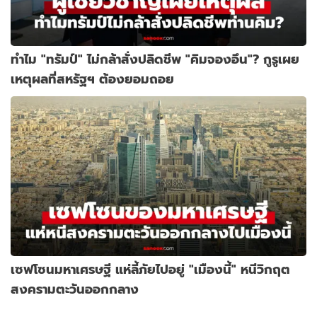
ทำไม "ทรัมป์" ไม่กล้าสั่งปลิดชีพ "คิมจองอึน"? กูรูเผย
เหตุผลที่สหรัฐฯ ต้องยอมถอย
เซฟโซนมหาเศรษฐี แห่ลี้ภัยไปอยู่ "เมืองนี้" หนีวิกฤต
สงครามตะวันออกกลาง