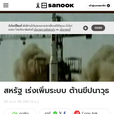
ข่าว
เข้าสู่ระบบสมาชิก
หมวดอื่นๆ
//s.isanook.com/ns/0/ud/235/1178613/444824-
Sanook
//s.isanook.com/sr/0/images/logo-
600
60
01.jpg
new-
sanook.png
เว็บไซต์นี้ใช้คุกกี้
เพื่อให้ท่านได้รับประสบการณ์การใช้งานที่ดีที่สุดบน เว็บไซต์
ตกลง
ของเรา โปรดศึกษาเพิ่มเติมที่
นโยบายความเป็นส่วนตัว
และ
นโยบายคุกกี้
สหรัฐ เร่งเพิ่มระบบ ต้านขีปนาวุธ
05 เม.ย. 56 (08:13 น.)
Copy link
แชร์
กดฟัง