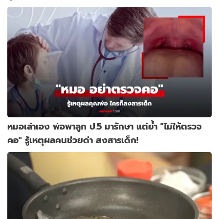
หมอเล่าเอง พ่อพาลูก ป.5 มารักษา แต่ย้ำ "ไม่ให้ตรวจ
คอ" รู้เหตุผลคนช่วยด่า สงสารเด็ก!