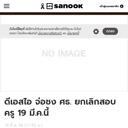
ข่าว
เข้าสู่ระบบสมาชิก
หมวดอื่นๆ
//s.isanook.com/sh/0/di/no-
Sanook
//s.isanook.com/sr/0/images/logo-
600
60
thumbnail-
new-
image.jpg
sanook.png
เว็บไซต์นี้ใช้คุกกี้
เพื่อให้ท่านได้รับประสบการณ์การใช้งานที่ดีที่สุดบน เว็บไซต์
ตกลง
ของเรา โปรดศึกษาเพิ่มเติมที่
นโยบายความเป็นส่วนตัว
และ
นโยบายคุกกี้
ดีเอสไอ จ่อชง ศธ. ยกเลิกสอบ
ครู 19 มี.ค.นี้
16 มี.ค. 56 (11:52 น.)