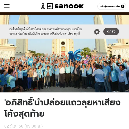
ข่าว
เข้าสู่ระบบสมาชิก
หมวดอื่นๆ
//s.isanook.com/ns/0/ud/234/1172174/untitled-
Sanook
//s.isanook.com/sr/0/images/logo-
600
60
1.jpg
new-
sanook.png
เว็บไซต์นี้ใช้คุกกี้
เพื่อให้ท่านได้รับประสบการณ์การใช้งานที่ดีที่สุดบน เว็บไซต์
ตกลง
ของเรา โปรดศึกษาเพิ่มเติมที่
นโยบายความเป็นส่วนตัว
และ
นโยบายคุกกี้
'อภิสิทธิ์'นำปล่อยแถวลุยหาเสียง
โค้งสุดท้าย
02 มี.ค. 56 (09:00 น.)