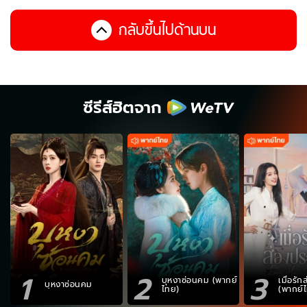
กลับขึ้นไปด้านบน
ซีรีส์ฮิตจาก
1
2
3
บุหงาซ่อนคม (พากย์
เมื่อรั
บุหงาซ่อนคม
ไทย)
(พากย์