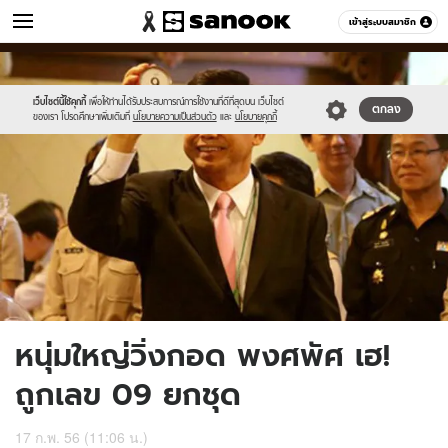
ข่าว
เข้าสู่ระบบสมาชิก
หมวดอื่นๆ
//s.isanook.com/ns/0/ud/234/1170776/news04-
Sanook
//s.isanook.com/sr/0/images/logo-
600
60
1.jpg
new-
sanook.png
เว็บไซต์นี้ใช้คุกกี้
เพื่อให้ท่านได้รับประสบการณ์การใช้งานที่ดีที่สุดบน เว็บไซต์
ตกลง
ของเรา โปรดศึกษาเพิ่มเติมที่
นโยบายความเป็นส่วนตัว
และ
นโยบายคุกกี้
หนุ่มใหญ่วิ่งกอด พงศพัศ เฮ!
ถูกเลข 09 ยกชุด
17 ก.พ. 56 (11:06 น.)