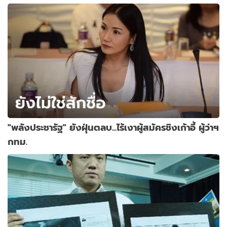
"พลังประชารัฐ" ยังฝุ่นตลบ...ไร้เงาผู้สมัครชิงเก้าอี้ ผู้ว่าฯ
กทม.