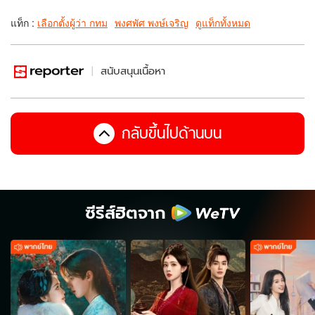
แท็ก :
เลือกตั้งผู้ว่า กทม
พงศพัศ พงษ์เจริญ
ดูแท็กทั้งหมด
สนับสนุนเนื้อหา
กลับขึ้นไปด้านบน
ซีรีส์ฮิตจาก