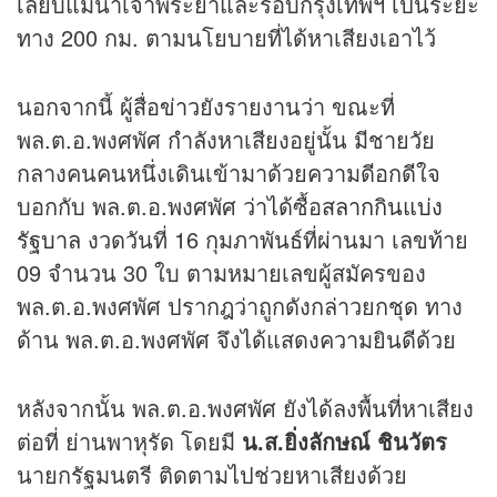
เลียบแม่น้ำเจ้าพระยาและรอบกรุงเทพฯ เป็นระยะ
ทาง 200 กม. ตามนโยบายที่ได้หาเสียงเอาไว้
นอกจากนี้ ผู้สื่อ
ข่าว
ยังรายงานว่า ขณะที่
พล.ต.อ.พงศพัศ กำลังหาเสียงอยู่นั้น มีชายวัย
กลางคนคนหนึ่งเดินเข้ามาด้วยความดีอกดีใจ
บอกกับ พล.ต.อ.พงศพัศ ว่าได้ซื้อ
สลากกินแบ่ง
รัฐบาล
งวดวันที่ 16 กุมภาพันธ์ที่ผ่านมา เลขท้าย
09 จำนวน 30 ใบ ตามหมายเลขผู้สมัครของ
พล.ต.อ.พงศพัศ ปรากฎว่าถูกดังกล่าวยกชุด ทาง
ด้าน พล.ต.อ.พงศพัศ จึงได้แสดงความยินดีด้วย
หลังจากนั้น พล.ต.อ.พงศพัศ ยังได้ลงพื้นที่หาเสียง
ต่อที่ ย่านพาหุรัด โดยมี
น.ส.ยิ่งลักษณ์ ชินวัตร
นายกรัฐมนตรี ติดตามไปช่วยหาเสียงด้วย