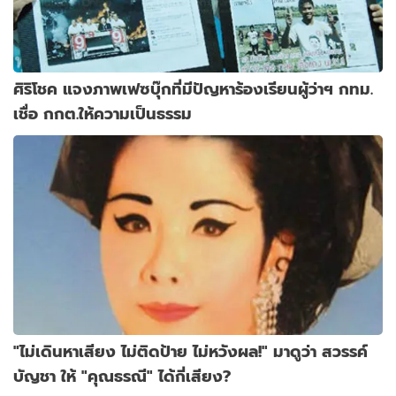
ศิริโชค แจงภาพเฟซบุ๊กที่มีปัญหาร้องเรียนผู้ว่าฯ กทม.
เชื่อ กกต.ให้ความเป็นธรรม
"ไม่เดินหาเสียง ไม่ติดป้าย ไม่หวังผล!" มาดูว่า สวรรค์
บัญชา ให้ "คุณธรณี" ได้กี่เสียง?