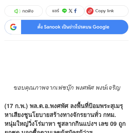
Copy link
แชร์
กดฟัง
ตั้ง Sanook เป็นข่าวโปรดบน Google
ขอบคุณภาพจากเฟชบุ๊ก พงศพัศ พงษ์เจริญ
(17 ก.พ.) พล.ต.อ.พงศพัศ ลงพื้นที่ป้อมพระสุเมรุ
หาเสียงชูนโยบายสร้างทางจักรยานทั่ว กทม.
หนุ่มใหญ่วิ่งโร่มาหา ชูสลากกินแบ่งฯ เลข 09 ถูก
ยกชุด บอกซื้อตามเลขผู้สมัครผู้ว่าฯ