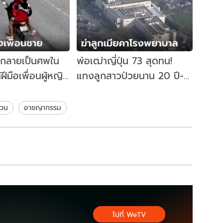
 กลายเป็นศพใน
พ่อเฒ่าญี่ปุ่น 73 สุดทน!
ท้ฝีมือเพื่อนผู้หญิง
แทงลูกสาวป่วยนาน 20 ปี-
้ำเพราะหึงผู้ชาย
ภรรยา ดับคา รพ. ก่อนจบชีวื
ตตาม
่วน
อาชญากรรม
ไปที่ WeTV