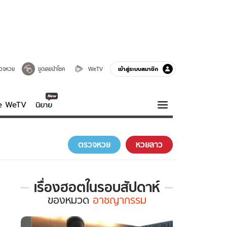
เข้าสู่ระบบสมาชิก
วจหวย
ขูดเลขนำโชค
WeTV
ve WeTV
นิยาย
รบรส
ความรู้รอบตัว
ตรวจหวย
หวยลาว
ฮาวทู
กูรู-รอบรู้
เรื่องฮอตในรอบสัปดาห์
เรื่อง
ของ
หมวด
อาชญากรรม
ฮอต
ใน
รอบ