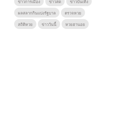
ข่าวการเมือง
ข่าวสด
ข่าวบันเทิง
ผลสลากกินแบ่งรัฐบาล
ตรวจหวย
สถิติหวย
ข่าววันนี้
หวยฮานอย