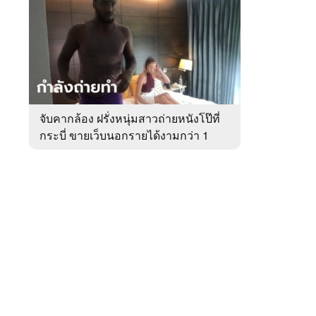
สัปดาห์
ของ
หมวด
อาชญากรรม
 WeTV
จับคากล้อง ฝรั่งหนุ่มสาวถ่ายหนังโป๊ที่
กระบี่ ขายเว็บนอกรายได้งามกว่า 1
ติดต่อโฆษณา
ล้าน
tencentthbd
sales@tencent.co.th
รา
ร้องเรียนเนื้อหาไม่เหมาะสม
แนะนำติชม แจ้งปัญหาการใช้งาน