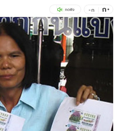
ก
สุขภาพ
+
ดูทีวี
-
ก
กดฟัง
เที่ยว-กิน
WeTV
Tasteful Thailand
Exclusive
Sanook Choice
นิยาย
ยลได้ที่
ร่วมงานกับเ