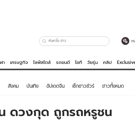
ตร
ีฬา
เศรษฐกิจ
ไลฟ์สไตล์
รถยนต์
ไอที
วัยรุ่น
คลิป
Exclusi
ตรวจหวย
ไลฟ์สไตล์
บันเทิงค
สังคม
บันเทิง
อัปเดตจีน
เช็กข่าวชัวร์
ข่าวทั้งหมด
ผู้หญิง
หนัง-ละคร
ผู้ชาย
เพลง
าน ดวงกุด ถูกรถหรูชน
ย
วัยรุ่น
เกมส์
ไอที
คลิป
รถยนต์
พอดแคสต์