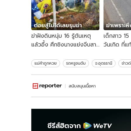
ฆ่าฝังดินหนุ่ม 16 รู้ต้นเหตุ
เด็กสาว 15
แล้วอึ้ง ศึกชิงนางแย่งจีบสาว
วันเกิด ที่แ
14 สู้ไม่ได้เลยเอาพวกรุมจน
2 คน จับกดน
ตาย
แม่ค้าถูกหวย
รถหรูชนดับ
จ.อุดรธานี
ข่าวด
สนับสนุนเนื้อหา
ซีรีส์ฮิตจาก