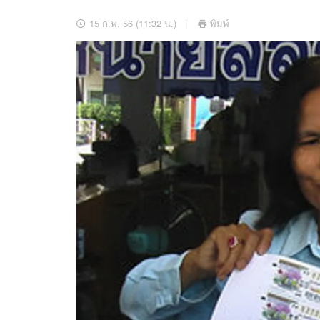
อัปเดตจีน
15 ก.พ. 56 (11:32 น.)
พิมพ์
เช็กข่าวชัวร์
ติดตามสนุกโซเชี
ดาวน์โหลดสนุกแอปฟรี
สงวนลิขสิทธิ์ ©
2569
บริษัท อิมเมจ ฟิวเจอร์ (ประเทศไทย) จำกัด