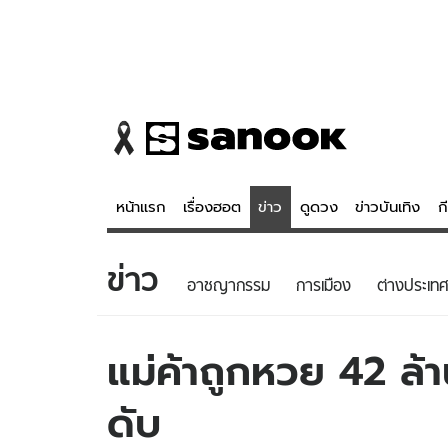
หน้าแรก
เรื่องฮอต
ข่าว
ดูดวง
ข่าวบันเทิง
ก
ข่าว
ข่าว
ดูดวง - 
อาชญากรรม
การเมือง
ต่างประเทศ
เรื่องฮอต
ดูดวง
ข่าว
หวยไทย
แม่ค้าถูกหวย 42 ล้
ข่าวบันเทิง
สถิติหวยไท
ดับ
ข่าวกีฬา
หวยลาว
ข่าวเศรษฐกิจ