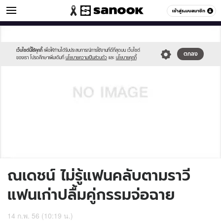
ข่าวบันเทิง
เข้าสู่ระบบสมาชิก
หมวดอื่นๆ
//s.isanook.com/sh/0/di/no-
Sanook
//s.isanook.com/sr/0/images/logo-
600
60
thumbnail-
new-
image.jpg
sanook.png
เว็บไซต์นี้ใช้คุกกี้
เพื่อให้ท่านได้รับประสบการณ์การใช้งานที่ดีที่สุดบน เว็บไซต์
ตกลง
ของเรา โปรดศึกษาเพิ่มเติมที่
นโยบายความเป็นส่วนตัว
และ
นโยบายคุกกี้
ณเดชน์ ไม่รู้แฟนคลับตามราวี
แฟนเก่าปลื้มคู่กรรมจ่อฉาย
14 ก.พ. 56 (10:19 น.)