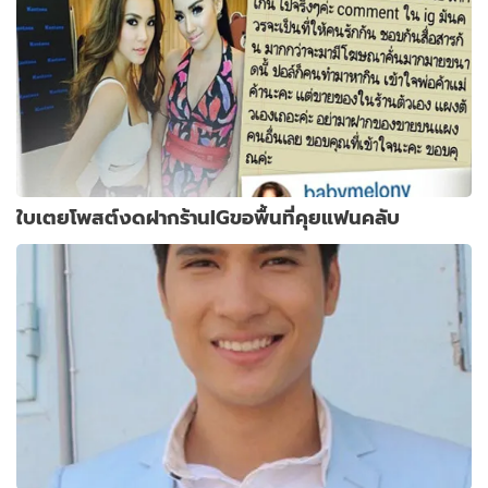
ใบเตยโพสต์งดฝากร้านIGขอพื้นที่คุยแฟนคลับ