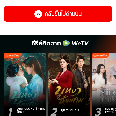
กลับขึ้นไปด้านบน
ซีรีส์ฮิตจาก
1
2
3
บุหงาซ่อนคม (พากย์
เมื่อรั
บุหงาซ่อนคม
ไทย)
(พากย์