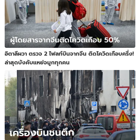
อิตาลีผวา ตรวจ 2 ไฟลท์บินจากจีน ติดโควิดเกือบครึ่ง!
ล่าสุดบังคับแหย่จมูกทุกคน