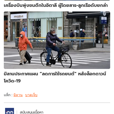
เครื่องบินพุ่งชนตึกในอิตาลี ผู้โดยสาร-ลูกเรือดับยกลำ
มิลานประกาศแผน “ลดการใช้รถยนต์” หลังล็อกดาวน์
โควิด-19
แท็ก :
มิลาน
บาดเจ็บ
สนับสนุนเนื้อหา