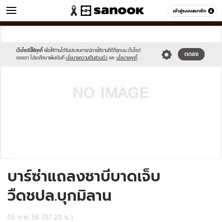
ข่าว
เข้าสู่ระบบสมาชิก
หมวดอื่นๆ
//s.isanook.com/sh/0/di/no-
Sanook
//s.isanook.com/sr/0/images/logo-
600
60
thumbnail-
new-
image.jpg
sanook.png
เว็บไซต์นี้ใช้คุกกี้
เพื่อให้ท่านได้รับประสบการณ์การใช้งานที่ดีที่สุดบน เว็บไซต์
ตกลง
ของเรา โปรดศึกษาเพิ่มเติมที่
นโยบายความเป็นส่วนตัว
และ
นโยบายคุกกี้
บาร์ซ่าแถลงชาบีบาดเจ็บ
วืดชปล.บุกมิลาน
05 ก.พ. 56 (07:23 น.)