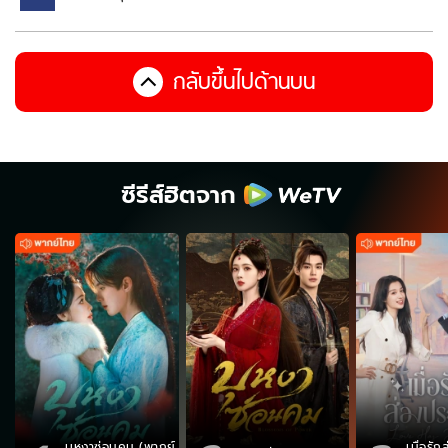
กลับขึ้นไปด้านบน
ซีรีส์ฮิตจาก
บุหงาซ่อนคม (พากย์
เมื่อรั