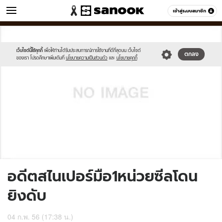
ข่าว
เข้าสู่ระบบสมาชิก
หมวดอื่นๆ
//s.isanook.com/sh/0/di/no-
Sanook
//s.isanook.com/sr/0/images/logo-
600
60
thumbnail-
new-
image.jpg
sanook.png
เว็บไซต์นี้ใช้คุกกี้
เพื่อให้ท่านได้รับประสบการณ์การใช้งานที่ดีที่สุดบน เว็บไซต์
ตกลง
ของเรา โปรดศึกษาเพิ่มเติมที่
นโยบายความเป็นส่วนตัว
และ
นโยบายคุกกี้
อดีตสไนเปอร์มือ1หน่วยซีลโดน
ยิงดับ
04 ก.พ. 56 (17:38 น.)