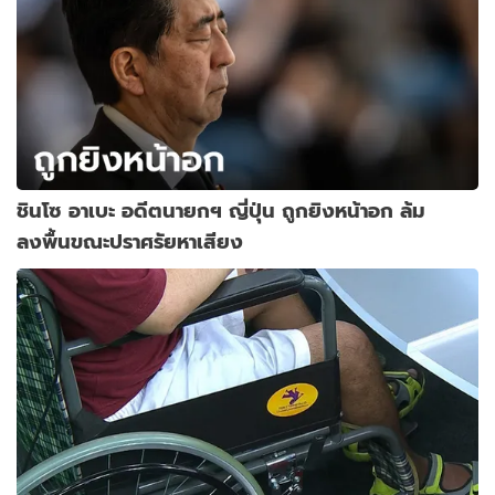
ชินโซ อาเบะ อดีตนายกฯ ญี่ปุ่น ถูกยิงหน้าอก ล้ม
ลงพื้นขณะปราศรัยหาเสียง