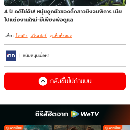
4 ปี คดีไม่คืบ! หนุ่มถูกผัวของกิ๊กสาวยิงจนพิการ เมีย
ไปแต่งงานใหม่-มีเพียงพ่อดูแล
แท็ก :
โดนยิง
สไนเปอร์
ดูแท็กทั้งหมด
สนับสนุนเนื้อหา
กลับขึ้นไปด้านบน
ซีรีส์ฮิตจาก