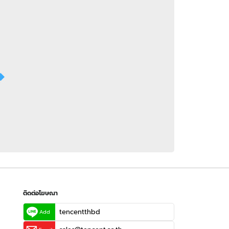
 WeTV
ติดต่อโฆษณา
tencentthbd
sales@tencent.co.th
รา
ร้องเรียนเนื้อหาไม่เหมาะสม
แนะนำติชม แจ้งปัญหาการใช้งาน
ติดต่อโฆษณา
tencentthbd
Add