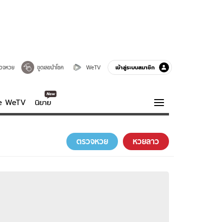
เข้าสู่ระบบสมาชิก
วจหวย
ขูดเลขนำโชค
WeTV
ve WeTV
นิยาย
รบรส
ความรู้รอบตัว
ตรวจหวย
หวยลาว
ฮาวทู
กูรู-รอบรู้