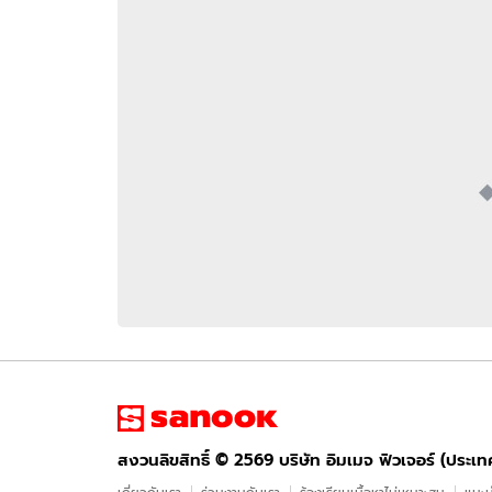
อัปเดตจีน
เช็กข่าวชัวร์
ติดตามสนุกโซเชี
ดาวน์โหลดสนุกแอปฟรี
สงวนลิขสิทธิ์ ©
2569
บริษัท อิมเมจ ฟิวเจอร์ (ประเทศไทย) จำกัด
สงวนลิขสิทธิ์ ©
2569
บริษัท อิมเมจ ฟิวเจอร์ (ประเ