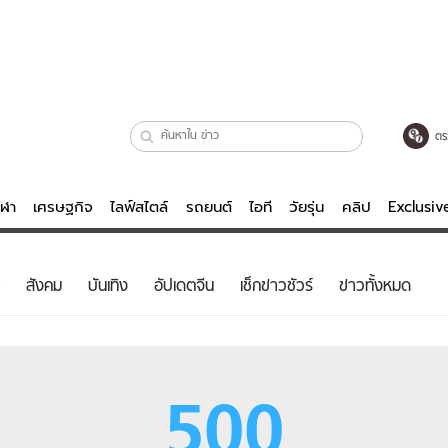
ตร
ีฬา
เศรษฐกิจ
ไลฟ์สไตล์
รถยนต์
ไอที
วัยรุ่น
คลิป
Exclusi
ตรวจหวย
ไลฟ์สไตล์
บันเทิงค
สังคม
บันเทิง
อัปเดตจีน
เช็กข่าวชัวร์
ข่าวทั้งหมด
ผู้หญิง
หนัง-ละคร
ผู้ชาย
เพลง
ย
วัยรุ่น
เกมส์
500
ไอที
คลิป
รถยนต์
พอดแคสต์