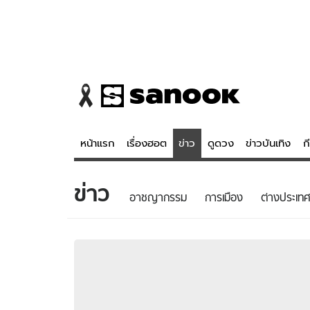
หน้าแรก
เรื่องฮอต
ข่าว
ดูดวง
ข่าวบันเทิง
ก
ข่าว
ข่าว
ดูดวง - 
อาชญากรรม
การเมือง
ต่างประเทศ
เรื่องฮอต
ดูดวง
ข่าว
หวยไทย
ข่าวบันเทิง
สถิติหวยไท
ข่าวกีฬา
หวยลาว
ข่าวเศรษฐกิจ