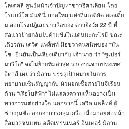
โลเตลลี่ ศูนย์หน้าเจ้าปัญหาชาวอิตาเลียน โดย
โรแบร์โต มันชินี่ บอสใหญ่แห่งถิ่นเอติฮัด สเตเดี้ย
ม ออกโรงปฏิเสธ
ข่าว
ลือของ ดาวยิงวัย 22 ปี ที่
ส่อแววย้ายกลับไปค้าแข้งในแดนมะกะโรยี ขณะ
เดียวกัน เดวิด แพล็ทท์ มือขวาคนสนิทของ "มัน
โช่" ยืนยันเป็นเสียงเดียวกับ เจ้านาย ว่า "ซูเปอร์
มาริโอ" จะไม่ย้ายทีมล่าสุด รายงานจากประเทศ
อิตาลี เผยว่า มิลาน บรรลุเป้าหมายในการ
พยายามเซ็นสัญญากับ หัวหอกเชื้อสายไนจีเรียน
ด้าน "เรือใบสีฟ้า" ไม่แสดงความเห็นอย่างเป็น
ทางการแต่อย่างใด นอกจากนี้ เดวิด แพล็ทท์ ผู้
ช่วยกุนซือ ออกอาการคลุมเครือ เมื่อมาอยู่ต่อหน้า
สื่อมวลชนแทน อดีตเทรนเนอร์ อินเตอร์ มิลาน