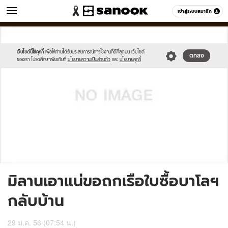
ข่าว
เข้าสู่ระบบสมาชิก
หมวดอื่นๆ
//s.isanook.com/sh/0/di/no-
Sanook
//s.isanook.com/sr/0/images/logo-
600
60
thumbnail-
new-
image.jpg
sanook.png
เว็บไซต์นี้ใช้คุกกี้
เพื่อให้ท่านได้รับประสบการณ์การใช้งานที่ดีที่สุดบน เว็บไซต์
ตกลง
ของเรา โปรดศึกษาเพิ่มเติมที่
นโยบายความเป็นส่วนตัว
และ
นโยบายคุกกี้
มิลานเอาแน่ขอถกเรือใบซื้อบาโลฯ
กลับบ้าน
29 ม.ค. 56 (07:54 น.)