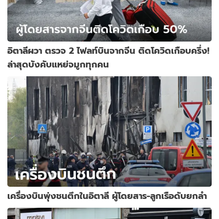
อิตาลีผวา ตรวจ 2 ไฟลท์บินจากจีน ติดโควิดเกือบครึ่ง!
ล่าสุดบังคับแหย่จมูกทุกคน
เครื่องบินพุ่งชนตึกในอิตาลี ผู้โดยสาร-ลูกเรือดับยกลำ