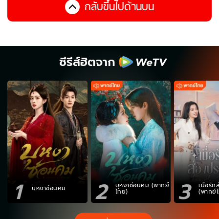
กลับขึ้นไปด้านบน
ซีรีส์ฮิตจาก
1
2
3
บุหงาซ่อนคม (พากย์
เมื่อรั
บุหงาซ่อนคม
ไทย)
(พากย์