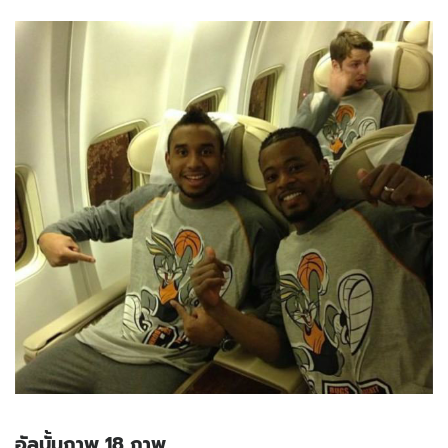
อัลบั้มภาพ 18 ภาพ