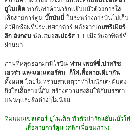
ยูไนเต็ด
พากันทำตัวน่ารักแอ๊บแบ๊วด้วยการใส่
เสื้อลายการ์ตูน
บั๊กบันนี่
ในระหว่างการบินไปเก็บ
ตัวฝึกซ้อมที่ประเทศกาต้าร์ หลังจากเกม
พรีเมียร์
ลีก อังกฤษ
นัดเสมอ
สเปอร์ส
1-1 เมื่อวันอาทิตย์ที่
ผ่านมา
ภาพที่หลุดออกมามีโ
รบิน ฟาน เพอร์ซี่,ปาทริซ
เอวร่า
และแอนเดอร์สัน ก็ใส่เสื้อลายเดียวกัน
ทั้งหมด
โดยไม่ทราบสาเหตุว่าทำไมนักเตะผีแดง
ถึงใส่เสื้อลายนี้กัน สร้างความสงสัยให้กัยบรรดา
แฟนๆและสื่อต่างๆไม่น้อย
ทีมแมนเชสเตอร์ ยูไนเต็ด ทำตัวน่ารักแอ๊บแบ๊วใส่
เสื้อลายการ์ตูน (คลิกเพื่อชมภาพ)