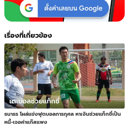
เรื่องที่เกี่ยวข้อง
ธนาธร โผล่แข่งฟุตบอลการกุศล หาเงินช่วยแท็กซี่เป็น
หนี้-เจอค่าแก๊สแพง