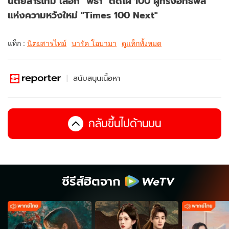
นิตยสารไทม์ เลือก "พิธา" ติดโผ 100 ผู้ทรงอิทธิพล
แห่งความหวังใหม่ "Times 100 Next"
แท็ก :
นิตยสารไทม์
บารัค โอบามา
ดูแท็กทั้งหมด
สนับสนุนเนื้อหา
กลับขึ้นไปด้านบน
ซีรีส์ฮิตจาก