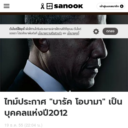
ข่าว
เข้าสู่ระบบสมาชิก
หมวดอื่นๆ
//s.isanook.com/ns/0/ud/231/1159897/1.jpg
Sanook
//s.isanook.com/sr/0/images/logo-
600
60
new-
sanook.png
เว็บไซต์นี้ใช้คุกกี้
เพื่อให้ท่านได้รับประสบการณ์การใช้งานที่ดีที่สุดบน เว็บไซต์
ตกลง
ของเรา โปรดศึกษาเพิ่มเติมที่
นโยบายความเป็นส่วนตัว
และ
นโยบายคุกกี้
ไทม์ประกาศ "บารัค โอบามา" เป็น
บุคคลแห่งปี2012
19 ธ.ค. 55 (22:04 น.)