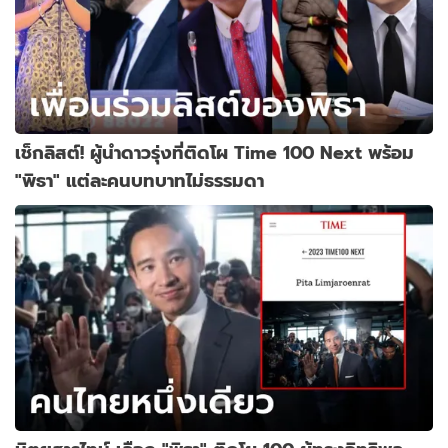
เช็กลิสต์! ผู้นำดาวรุ่งที่ติดโผ Time 100 Next พร้อม
"พิธา" แต่ละคนบทบาทไม่ธรรมดา