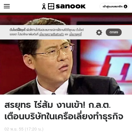
ข่าว
เข้าสู่ระบบสมาชิก
หมวดอื่นๆ
//s.isanook.com/ns/0/ud/230/1151391/13.jpg
Sanook
//s.isanook.com/sr/0/images/logo-
600
60
new-
sanook.png
เว็บไซต์นี้ใช้คุกกี้
เพื่อให้ท่านได้รับประสบการณ์การใช้งานที่ดีที่สุดบน เว็บไซต์
ตกลง
ของเรา โปรดศึกษาเพิ่มเติมที่
นโยบายความเป็นส่วนตัว
และ
นโยบายคุกกี้
สรยุทธ ไร่ส้ม งานเข้า! ก.ล.ต.
เตือนบริษัทในเครือเลี่ยงทำธุรกิจ
02 พ.ย. 55 (17:20 น.)