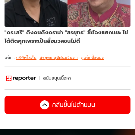
"ดร.เสรี" ติงคนดึงดราม่า "สรยุทธ" ชี้ต้องแยกแยะ ไม่
ได้ติดคุกเพราะเป็นสื่อมวลชนไม่ดี
แท็ก :
บริษัทไร่ส้ม
สรยุทธ สุทัศนะจินดา
ดูแท็กทั้งหมด
สนับสนุนเนื้อหา
กลับขึ้นไปด้านบน