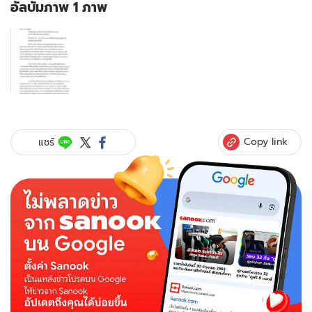
อัลบั้มภาพ 1 ภาพ
อัลบั้ม
ภาพ
1
ภาพ
ของ
สร
ยุทธ
ไร่
Copy link
แชร์
ส้ม
งาน
เข้า!
ก.ล.ต.
เตือน
บริษัท
ใน
เครือ
เลี่ยง
ทำ
ธุรกิจ