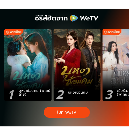
ซีรีส์ฮิตจาก
1
2
3
บุหงาซ่อนคม (พากย์
เมื่อรั
บุหงาซ่อนคม
ไทย)
(พากย์
ไปที่ WeTV