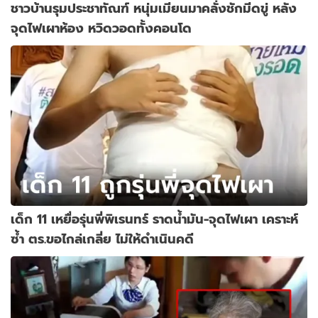
ชาวบ้านรุมประชาทัณฑ์ หนุ่มเมียนมาคลั่งชักมีดขู่ หลัง
จุดไฟเผาห้อง หวิดวอดทั้งคอนโด
เด็ก 11 เหยื่อรุ่นพี่พิเรนทร์ ราดน้ำมัน-จุดไฟเผา เคราะห์
ซ้ำ ตร.ขอไกล่เกลี่ย ไม่ให้ดำเนินคดี