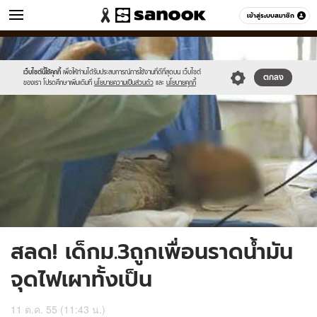
ข่าว
เข้าสู่ระบบสมาชิก
หมวดอื่นๆ
//s.isanook.com/ns/0/ud/229/1147321/untitled-
Sanook
//s.isanook.com/sr/0/images/logo-
600
60
1_copy.jpg
new-
sanook.png
เว็บไซต์นี้ใช้คุกกี้
เพื่อให้ท่านได้รับประสบการณ์การใช้งานที่ดีที่สุดบน เว็บไซต์
ตกลง
ของเรา โปรดศึกษาเพิ่มเติมที่
นโยบายความเป็นส่วนตัว
และ
นโยบายคุกกี้
สลด! เด็กม.3ถูกเพื่อนราดน้ำมัน
จุดไฟเผาทั้งเป็น
11 ต.ค. 55 (11:43 น.)