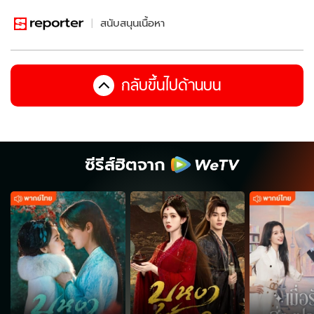
สนับสนุนเนื้อหา
กลับขึ้นไปด้านบน
ซีรีส์ฮิตจาก