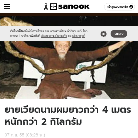
ข่าว
เข้าสู่ระบบสมาชิก
หมวดอื่นๆ
//s.isanook.com/ns/0/ud/228/1140782/1.jpg
Sanook
//s.isanook.com/sr/0/images/logo-
600
60
new-
sanook.png
เว็บไซต์นี้ใช้คุกกี้
เพื่อให้ท่านได้รับประสบการณ์การใช้งานที่ดีที่สุดบน เว็บไซต์
ตกลง
ของเรา โปรดศึกษาเพิ่มเติมที่
นโยบายความเป็นส่วนตัว
และ
นโยบายคุกกี้
ยายเวียดนามผมยาวกว่า 4 เมตร
หนักกว่า 2 กิโลกรัม
07 ก.ย. 55 (08:28 น.)