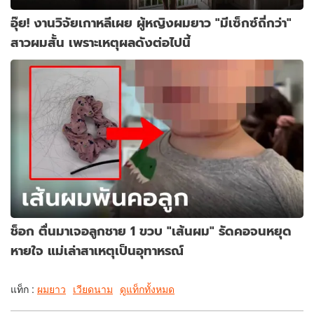
อุ๊ย! งานวิจัยเกาหลีเผย ผู้หญิงผมยาว "มีเซ็กซ์ถี่กว่า"
สาวผมสั้น เพราะเหตุผลดังต่อไปนี้
ช็อก ตื่นมาเจอลูกชาย 1 ขวบ "เส้นผม" รัดคอจนหยุด
หายใจ แม่เล่าสาเหตุเป็นอุทาหรณ์
แท็ก :
ผมยาว
เวียดนาม
ดูแท็กทั้งหมด