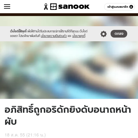
ข่าว
เข้าสู่ระบบสมาชิก
หมวดอื่นๆ
//s.isanook.com/ns/0/ud/227/1137073/7.jpg
Sanook
//s.isanook.com/sr/0/images/logo-
600
60
new-
sanook.png
เว็บไซต์นี้ใช้คุกกี้
เพื่อให้ท่านได้รับประสบการณ์การใช้งานที่ดีที่สุดบน เว็บไซต์
ตกลง
ของเรา โปรดศึกษาเพิ่มเติมที่
นโยบายความเป็นส่วนตัว
และ
นโยบายคุกกี้
อภิสิทธิ์ถูกอริดักยิงดับอนาถหน้า
ผับ
18 ส.ค. 55 (21:16 น.)