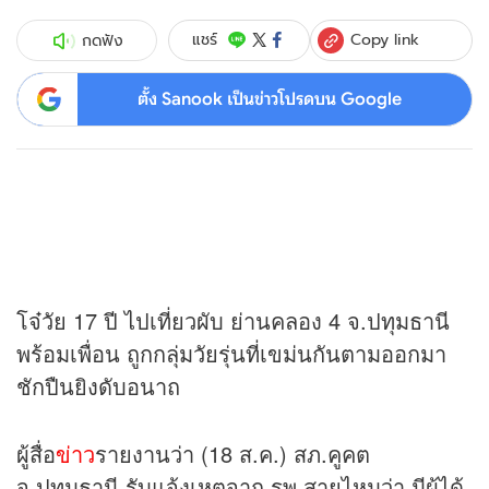
Copy link
แชร์
กดฟัง
ตั้ง Sanook เป็นข่าวโปรดบน Google
โจ๋วัย 17 ปี ไปเที่ยวผับ ย่านคลอง 4 จ.ปทุมธานี
พร้อมเพื่อน ถูกกลุ่มวัยรุ่นที่เขม่นกันตามออกมา
ชักปืนยิงดับอนาถ
ผู้สื่อ
ข่าว
รายงานว่า (18 ส.ค.) สภ.คูคต
จ.ปทุมธานี รับแจ้งเหตุจาก รพ.สายไหมว่า มีผู้ได้