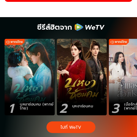
ซีรีส์ฮิตจาก
1
2
3
บุหงาซ่อนคม (พากย์
เมื่อรั
บุหงาซ่อนคม
ไทย)
(พากย์
ไปที่ WeTV