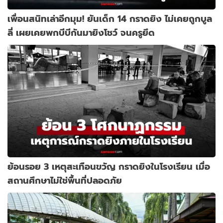
เพื่อนสนิทเล่าอีกมุม! ยันเด็ก 14 กราดยิง ไม่เคยถูกบูล
ลี่ เผยเคยพกบีบีกันมายิงโชว์ จนครูยึด
ย้อนรอย 3 เหตุสะเทือนขวัญ กราดยิงในโรงเรียน เมื่อ
สถานศึกษาไม่ใช่พื้นที่ปลอดภัย