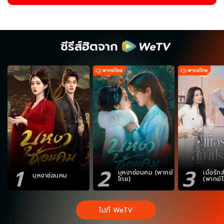
ซีรีส์ฮิตจาก
1
2
3
บุหงาซ่อนคม (พากย์
เมื่อรั
บุหงาซ่อนคม
ไทย)
(พากย์
ไปที่ WeTV