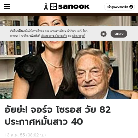
ข่าว
เข้าสู่ระบบสมาชิก
หมวดอื่นๆ
//s.isanook.com/ns/0/ud/227/1136000/2.jpg
Sanook
//s.isanook.com/sr/0/images/logo-
600
60
new-
sanook.png
เว็บไซต์นี้ใช้คุกกี้
เพื่อให้ท่านได้รับประสบการณ์การใช้งานที่ดีที่สุดบน เว็บไซต์
ตกลง
ของเรา โปรดศึกษาเพิ่มเติมที่
นโยบายความเป็นส่วนตัว
และ
นโยบายคุกกี้
อัยย่ะ! จอร์จ โซรอส วัย 82
ประกาศหมั้นสาว 40
13 ส.ค. 55 (08:02 น.)