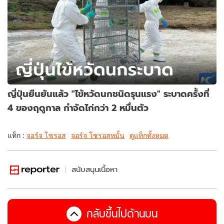
ญี่ปุ่นยืนยันแล้ว "ไข้หวัดนกชนิดรุนแรง" ระบาดครั้งที่
4 ของฤดูกาล กำจัดไก่กว่า 2 หมื่นตัว
แท็ก :
จอร์จ โซรอส
จอร์จ โซรอสหมั้น
ดูแท็กทั้งหมด
สนับสนุนเนื้อหา
กลับขึ้นไปด้านบน