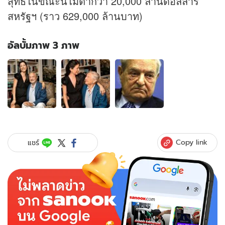
สุทธิในขณะนี้ไม่ต่ำกว่า 20,000 ล้านดอลลาร์
สหรัฐฯ (ราว 629,000 ล้านบาท)
อัลบั้มภาพ 3 ภาพ
อัลบั้ม
ภาพ
3
ภาพ
ของ
อัย
ย่ะ!
จอร์จ
Copy link
แชร์
โซ
รอส
วัย
82
ประกาศ
หมั้น
สาว
40