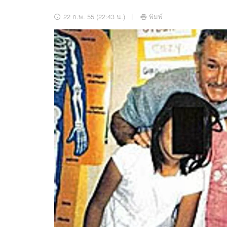
อัปเดตจีน
22 ก.พ. 55 (22:43 น.)
พิมพ์
เช็กข่าวชัวร์
ติดตามสนุกโซเชี
ดาวน์โหลดสนุกแอปฟรี
สงวนลิขสิทธิ์ ©
2569
บริษัท อิมเมจ ฟิวเจอร์ (ประเทศไทย) จำกัด