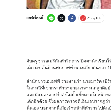
แชร์เรื่องนี้
Copy link
จับครูชาวอเมริกันทำวิตถาร ปิดตานักเรียนให
เด็ก ตร.ค้นบ้านพบภาพทำนองเดียวกันกว่า 
สำนัก
ข่าว
เอเอฟพี รายงานว่า นายมาร์ค เบิร์น
ในกรณีที่เขากระทำลามกอนาจารแก่ลูกศิษย์ 
และมีแมลงสาปกำลังไต่ยั้วเยี้ยตามใบหน้าขอ
เด็กอีกด้วย ซึ่งผลการตรวจดีเอ็นเอปรากฏว่า 
นั่นเอง นอกจากนี้เมื่อเจ้าหน้าที่ตำรวจไปค