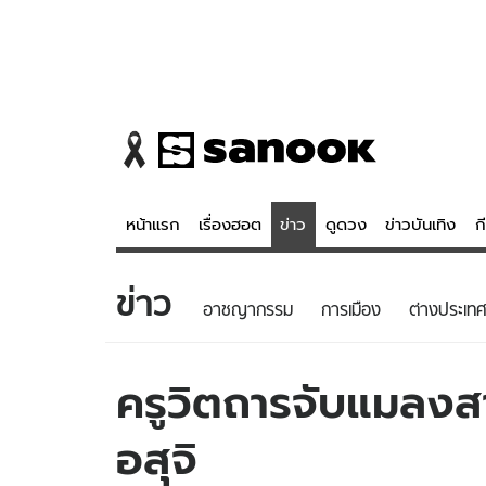
หน้าแรก
เรื่องฮอต
ข่าว
ดูดวง
ข่าวบันเทิง
ก
ข่าว
ข่าว
ดูดวง - 
อาชญากรรม
การเมือง
ต่างประเทศ
เรื่องฮอต
ดูดวง
ข่าว
หวยไทย
ครูวิตถารจับแมลงสา
ข่าวบันเทิง
สถิติหวยไท
อสุจิ
ข่าวกีฬา
หวยลาว
ข่าวเศรษฐกิจ