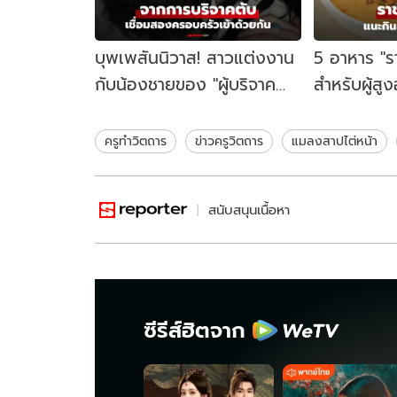
บุพเพสันนิวาส! สาวแต่งงาน
5 อาหาร "ร
กับน้องชายของ "ผู้บริจาค
สำหรับผู้สูงอ
ตับ" ช่วยชีวิตเธอเมื่อ 20 ปี
5 ส่วนแชมป
ก่อน
ทุกวัย!
ครูทำวิตถาร
ข่าวครูวิตถาร
แมลงสาปไต่หน้า
สนับสนุนเนื้อหา
ซีรีส์ฮิตจาก