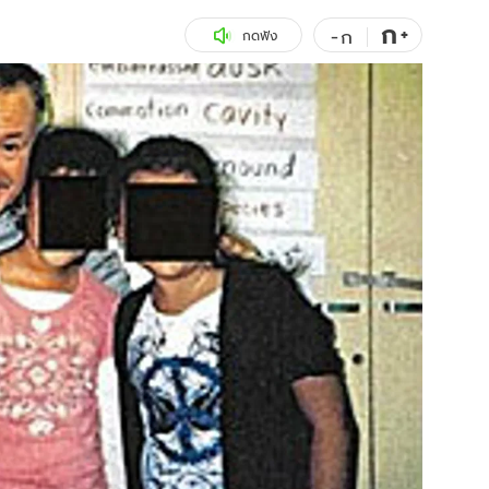
ก
สุขภาพ
+
ดูทีวี
-
ก
กดฟัง
เที่ยว-กิน
WeTV
Tasteful Thailand
Exclusive
Sanook Choice
นิยาย
ยลได้ที่
ร่วมงานกับเ