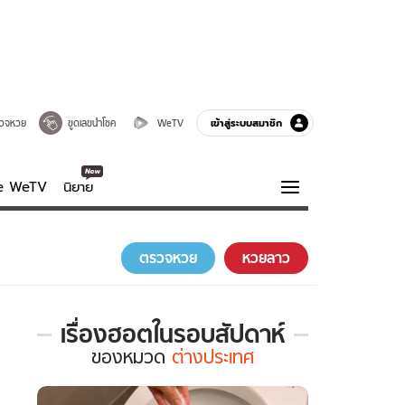
เข้าสู่ระบบสมาชิก
วจหวย
ขูดเลขนำโชค
WeTV
ve WeTV
นิยาย
รบรส
ความรู้รอบตัว
ตรวจหวย
หวยลาว
ฮาวทู
กูรู-รอบรู้
เรื่องฮอตในรอบสัปดาห์
เรื่อง
ของ
หมวด
ต่างประเทศ
ฮอต
ใน
รอบ