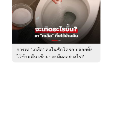
สัปดาห์
ของ
หมวด
ต่าง
 WeTV
ประเทศ
การเท "เกลือ" ลงในชักโครก ปล่อยทิ้ง
ไว้ข้ามคืน เช้ามาจะมีผลอย่างไร?
ติดต่อโฆษณา
tencentthbd
sales@tencent.co.th
รา
ร้องเรียนเนื้อหาไม่เหมาะสม
แนะนำติชม แจ้งปัญหาการใช้งาน