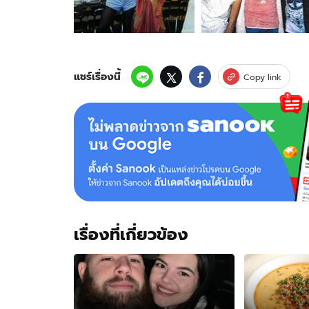
วิตถาร
จับ
แมลงสาบ
ไต่
หน้า
ให้
แชร์เรื่องนี้
Copy link
เด็ก
กลืน
อสุจิ
เรื่องที่เกี่ยวข้อง