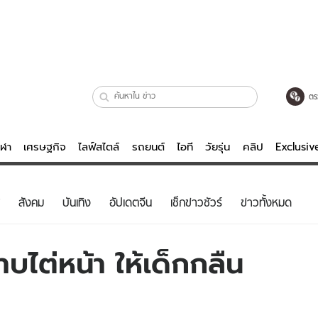
ตร
ีฬา
เศรษฐกิจ
ไลฟ์สไตล์
รถยนต์
ไอที
วัยรุ่น
คลิป
Exclusi
ตรวจหวย
ไลฟ์สไตล์
บันเทิงค
สังคม
บันเทิง
อัปเดตจีน
เช็กข่าวชัวร์
ข่าวทั้งหมด
ผู้หญิง
หนัง-ละคร
ผู้ชาย
เพลง
บไต่หน้า ให้เด็กกลืน
ย
วัยรุ่น
เกมส์
ไอที
คลิป
รถยนต์
พอดแคสต์