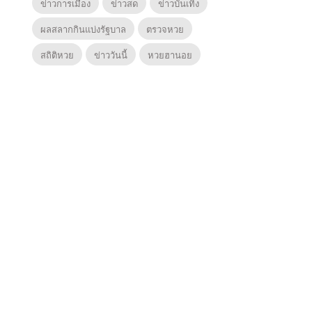
ข่าวการเมือง
ข่าวสด
ข่าวบันเทิง
ผลสลากกินแบ่งรัฐบาล
ตรวจหวย
สถิติหวย
ข่าววันนี้
หวยฮานอย