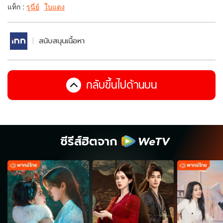
แท็ก :
รูนี่ย์
ใบแดง
สนับสนุนเนื้อหา
กลับขึ้นไปด้านบน
ซีรีส์ฮิตจาก