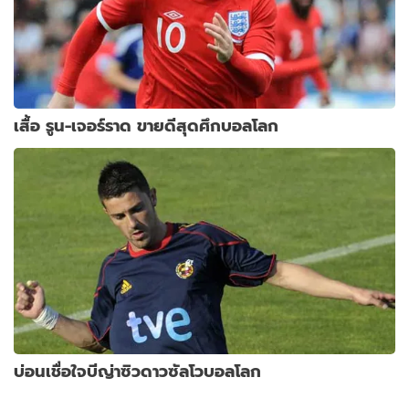
เสื้อ รูน-เจอร์ราด ขายดีสุดศึกบอลโลก
บ่อนเชื่อใจบีญ่าซิวดาวซัลโวบอลโลก