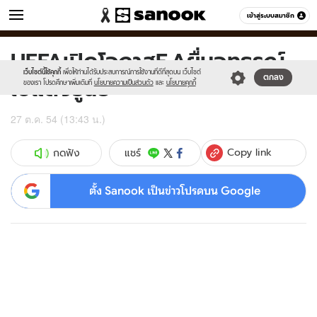
ข่าว
เข้าสู่ระบบสมาชิก
หมวดอื่นๆ
UEFAเปิดโอกาสF.Aยื่นอุทธรณ์
Sanook
//s.isanook.com/sr/0/images/logo-
600
60
new-
เว็บไซต์นี้ใช้คุกกี้
เพื่อให้ท่านได้รับประสบการณ์การใช้งานที่ดีที่สุดบน เว็บไซต์
ใบแดงรูนี่ย์
ตกลง
sanook.png
ของเรา โปรดศึกษาเพิ่มเติมที่
นโยบายความเป็นส่วนตัว
และ
นโยบายคุกกี้
27 ต.ค. 54 (13:43 น.)
Copy link
แชร์
กดฟัง
ตั้ง Sanook เป็นข่าวโปรดบน Google