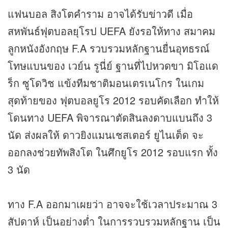
แฟนบอล สิงโตคำราม อาจได้รับ
ข่าว
ดี เมื่อ
สหพันธ์ฟุตบอลยุโรป UEFA ยังรอให้ทาง สมาคม
ลูกหนังอังกฤษ F.A รวบรวมหลักฐานยื่นอุทธรณ์
โทษแบนของ เวย์น รูนี่ย์ ฐานที่ไปหวดขา มิโอแด
ร็ก ซูโดวิช แข้งทีมชาติมอนเตรเนโกร ในเกม
สุดท้ายของ ฟุตบอลยูโร 2012 รอบคัดเลือก ทำให้
โดนทาง UEFA พิจารณาตัดสินลงดาบแบนถึง 3
นัด ส่งผลให้ ดาวยิงแมนเชสเตอร์ ยูไนเต็ด จะ
ออกลงช่วยทัพสิงโต ในศึกยูโร 2012 รอบแรก ทั้ง
3 นัด
ทาง F.A ออกมาเผยว่า อาจจะใช้เวลาประมาณ 3
สัปดาห์ เป็นอย่างต่ำ ในการรวบรวมหลักฐาน เป็น