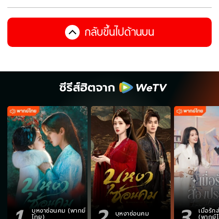
กลับขึ้นไปด้านบน
ซีรีส์ฮิตจาก
1
2
3
บุหงาซ่อนคม (พากย์
เมื่อรั
บุหงาซ่อนคม
ไทย)
(พากย์