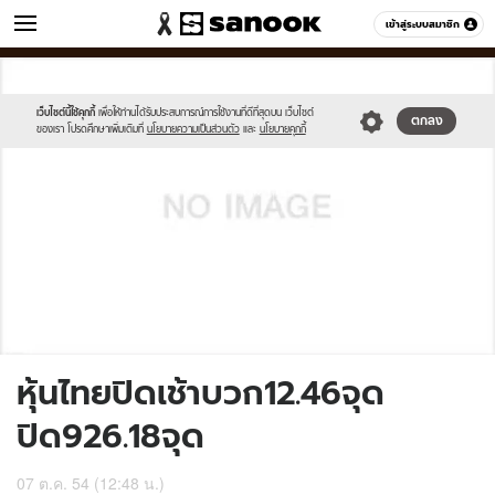
ข่าว
เข้าสู่ระบบสมาชิก
หมวดอื่นๆ
//s.isanook.com/sh/0/di/no-
Sanook
//s.isanook.com/sr/0/images/logo-
600
60
thumbnail-
new-
image.jpg
sanook.png
เว็บไซต์นี้ใช้คุกกี้
เพื่อให้ท่านได้รับประสบการณ์การใช้งานที่ดีที่สุดบน เว็บไซต์
ตกลง
ของเรา โปรดศึกษาเพิ่มเติมที่
นโยบายความเป็นส่วนตัว
และ
นโยบายคุกกี้
หุ้นไทยปิดเช้าบวก12.46จุด
ปิด926.18จุด
07 ต.ค. 54 (12:48 น.)