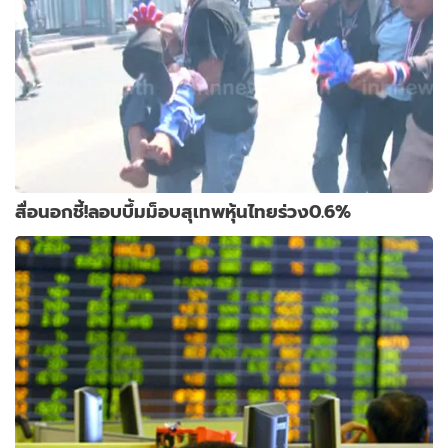
สื่อนอกชี้!ลอบบึ้มม็อบสุเทพหุ้นไทยร่วง0.6%