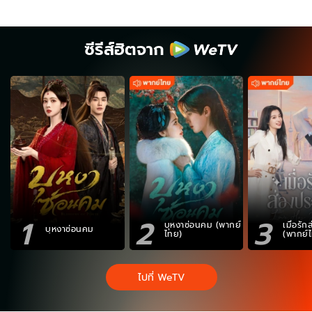
ซีรีส์ฮิตจาก
1
2
3
บุหงาซ่อนคม (พากย์
เมื่อรั
บุหงาซ่อนคม
ไทย)
(พากย์
ไปที่ WeTV