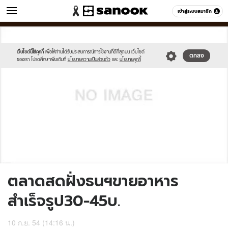
ข่าว
เข้าสู่ระบบสมาชิก
หมวดอื่นๆ
//s.isanook.com/sh/0/di/no-
Sanook
//s.isanook.com/sr/0/images/logo-
600
60
thumbnail-
new-
image.jpg
sanook.png
เว็บไซต์นี้ใช้คุกกี้
เพื่อให้ท่านได้รับประสบการณ์การใช้งานที่ดีที่สุดบน เว็บไซต์
ตกลง
ของเรา โปรดศึกษาเพิ่มเติมที่
นโยบายความเป็นส่วนตัว
และ
นโยบายคุกกี้
ตลาดสดฝั่งธนฯขายอาหาร
สำเร็จรูป30-45บ.
10 ก.ย. 54 (14:16 น.)