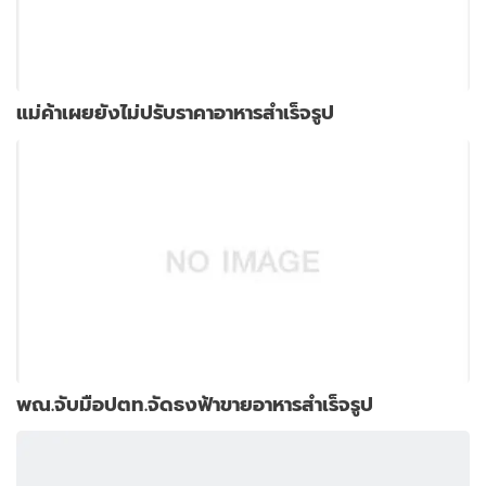
แม่ค้าเผยยังไม่ปรับราคาอาหารสำเร็จรูป
พณ.จับมือปตท.จัดธงฟ้าขายอาหารสำเร็จรูป