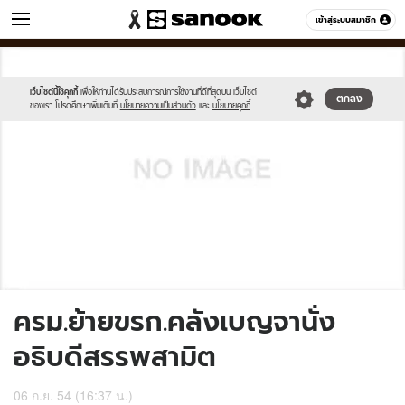
ข่าว
เข้าสู่ระบบสมาชิก
หมวดอื่นๆ
//s.isanook.com/sh/0/di/no-
Sanook
//s.isanook.com/sr/0/images/logo-
600
60
thumbnail-
new-
image.jpg
sanook.png
เว็บไซต์นี้ใช้คุกกี้
เพื่อให้ท่านได้รับประสบการณ์การใช้งานที่ดีที่สุดบน เว็บไซต์
ตกลง
ของเรา โปรดศึกษาเพิ่มเติมที่
นโยบายความเป็นส่วนตัว
และ
นโยบายคุกกี้
ครม.ย้ายขรก.คลังเบญจานั่ง
อธิบดีสรรพสามิต
06 ก.ย. 54 (16:37 น.)