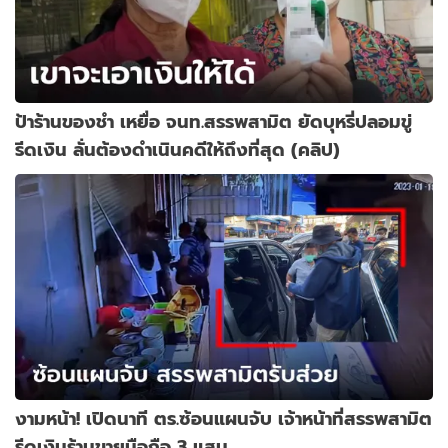
ป้าร้านของชำ เหยื่อ จนท.สรรพสามิต ยัดบุหรี่ปลอมขู่
รีดเงิน ลั่นต้องดำเนินคดีให้ถึงที่สุด (คลิป)
งามหน้า! เปิดนาที ตร.ซ้อนแผนจับ เจ้าหน้าที่สรรพสามิต
รีดเงินร้านขายมือถือ 3 แสน