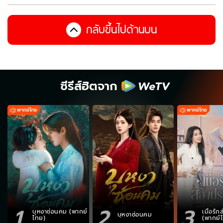
กลับขึ้นไปด้านบน
ซีรีส์ฮิตจาก
1
2
3
บุหงาซ่อนคม (พากย์
เมื่อรั
บุหงาซ่อนคม
ไทย)
(พากย์