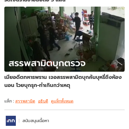
เมียอดีตทหารพราน เจอสรรพสามิตบุกค้นบุหรี่ถึงห้อง
นอน โวยบุกรุก-ทำเกินกว่าเหตุ
แท็ก :
สรรพสามิต
อธิบดี
ดูแท็กทั้งหมด
สนับสนุนเนื้อหา