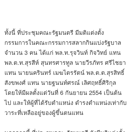
ทั้งนี้ ที่ประชุมคณะรัฐมนตรี มีมติแต่งตั้ง
กรรมการในคณะกรรมการ
สลากกินแบ่งรัฐบาล
จำนวน 3 คน ได้แก่ พล.ท.รุจวินท์ กิจวิทย์ แทน
พล.ต.ท.สุรสีห์ สุนทรศารทูล นายวีรภัทร ศรีไชยา
แทน นายนครินทร์ เมฆไตรรัตน์ พล.ต.ต.สุรสิทธิ์
สังขพงศ์ แทน นายฐนนท์ศรณ์ เลิศฤทธิ์ศิริกุล
โดยให้มีผลตั้งแต่วันที่ 6 กันยายน 2554 เป็นต้น
ไป และให้ผู้ที่ได้รับตำแหน่ง ดำรงตำแหน่งเท่ากับ
วาระที่เหลืออยู่ของผู้ขึ้นตนแทน